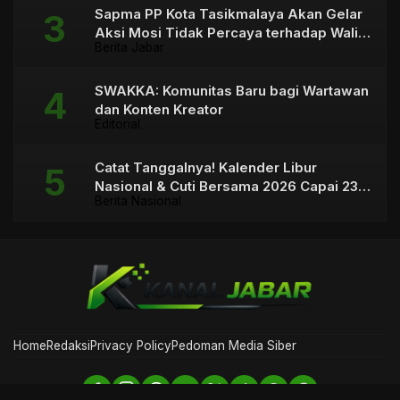
Sapma PP Kota Tasikmalaya Akan Gelar
Aksi Mosi Tidak Percaya terhadap Wali
Berita Jabar
Kota
SWAKKA: Komunitas Baru bagi Wartawan
dan Konten Kreator
Editorial
Catat Tanggalnya! Kalender Libur
Nasional & Cuti Bersama 2026 Capai 23
Berita Nasional
Hari
Home
Redaksi
Privacy Policy
Pedoman Media Siber