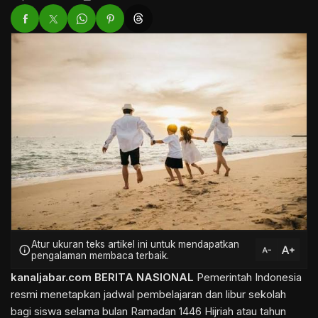
Atur ukuran teks artikel ini untuk mendapatkan
text_increase
info
text_decrease
pengalaman membaca terbaik.
kanaljabar.com
BERITA NASIONAL
Pemerintah Indonesia
resmi menetapkan jadwal pembelajaran dan libur sekolah
bagi siswa selama bulan Ramadan 1446 Hijriah atau tahun