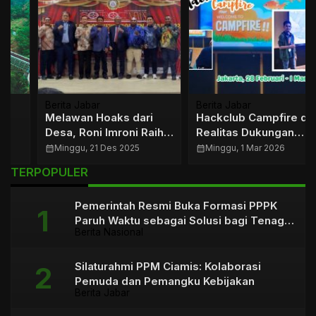
Berita Jabar
Berita Jabar
Melawan Hoaks dari
Hackclub Campfire dan
Desa, Roni Imroni Raih
Realitas Dukungan
Sorot News Golden
untuk Talenta Digital
calendar_month
Minggu, 21 Des 2025
calendar_month
Minggu, 1 Mar 2026
Award 2025
Tasikmalaya
TERPOPULER
Pemerintah Resmi Buka Formasi PPPK
Paruh Waktu sebagai Solusi bagi Tenaga
Berita Nasional
Honorer
Silaturahmi PPM Ciamis: Kolaborasi
Pemuda dan Pemangku Kebijakan
Berita Jabar