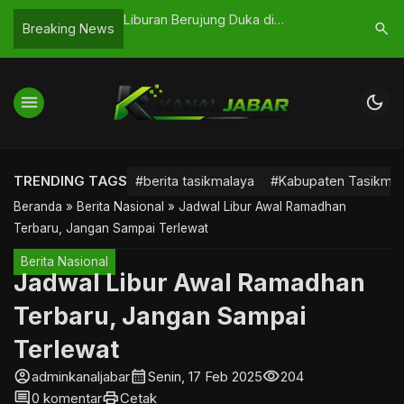
 Miliar Tanpa BAST,
Liburan Berujung Duka di
Longsor 
search
Breaking News
laya Diminta
Pamayangsari
Langsung
menu
dark_mode
TRENDING TAGS
#berita tasikmalaya
#Kabupaten Tasikmal
Beranda
»
Berita Nasional
»
Jadwal Libur Awal Ramadhan
Terbaru, Jangan Sampai Terlewat
Berita Nasional
Jadwal Libur Awal Ramadhan
Terbaru, Jangan Sampai
Terlewat
account_circle
calendar_month
visibility
adminkanaljabar
Senin, 17 Feb 2025
204
comment
print
0 komentar
Cetak