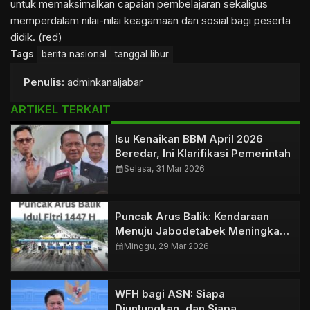
untuk memaksimalkan capaian pembelajaran sekaligus
memperdalam nilai-nilai keagamaan dan sosial bagi peserta
didik. (red)
Tags
berita nasional
tanggal libur
Penulis
: adminkanaljabar
ARTIKEL TERKAIT
Isu Kenaikan BBM April 2026
Beredar, Ini Klarifikasi Pemerintah
calendar_month
Selasa, 31 Mar 2026
Puncak Arus Balik: Kendaraan
Menuju Jabodetabek Meningkat
Tajam
calendar_month
Minggu, 29 Mar 2026
WFH bagi ASN: Siapa
Diuntungkan, dan Siapa