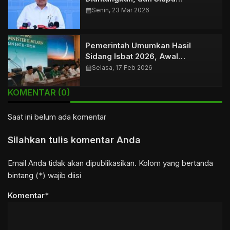
Dirugikan?
calendar_month
Senin, 23 Mar 2026
Pemerintah Umumkan Hasil
Sidang Isbat 2026, Awal
Ramadhan 1447.H Ditentukan
calendar_month
Selasa, 17 Feb 2026
KOMENTAR (0)
Saat ini belum ada komentar
Silahkan tulis komentar Anda
Email Anda tidak akan dipublikasikan. Kolom yang bertanda
bintang (*) wajib diisi
Komentar*