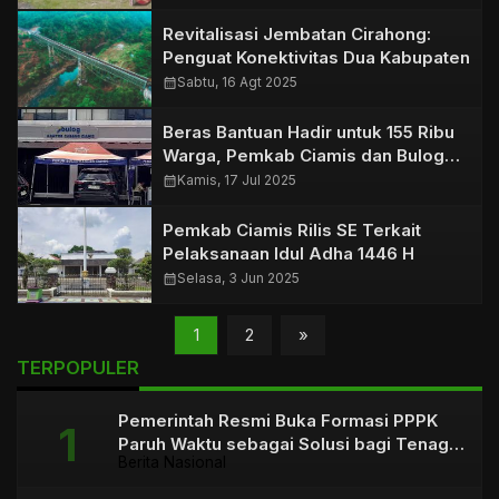
Revitalisasi Jembatan Cirahong:
Penguat Konektivitas Dua Kabupaten
calendar_month
Sabtu, 16 Agt 2025
Beras Bantuan Hadir untuk 155 Ribu
Warga, Pemkab Ciamis dan Bulog
Bergerak Bersama
calendar_month
Kamis, 17 Jul 2025
Pemkab Ciamis Rilis SE Terkait
Pelaksanaan Idul Adha 1446 H
calendar_month
Selasa, 3 Jun 2025
1
2
»
TERPOPULER
Pemerintah Resmi Buka Formasi PPPK
Paruh Waktu sebagai Solusi bagi Tenaga
Berita Nasional
Honorer