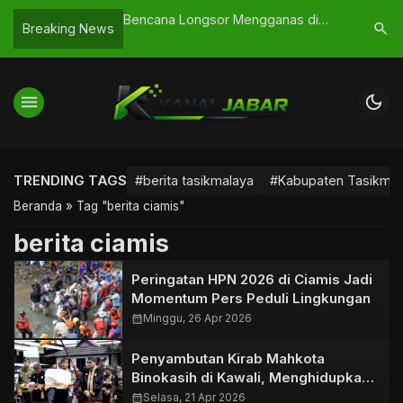
arjana, Strategi
Bencana Longsor Mengganas di
Pemkab Ci
search
Breaking News
ngun SDM Unggul
Cigalongtang, Jalan Penghubung
Pelaksana
Empat Desa Terputus
menu
dark_mode
TRENDING TAGS
#berita tasikmalaya
#Kabupaten Tasikmal
Beranda
»
Tag "berita ciamis"
berita ciamis
Peringatan HPN 2026 di Ciamis Jadi
Momentum Pers Peduli Lingkungan
calendar_month
Minggu, 26 Apr 2026
Penyambutan Kirab Mahkota
Binokasih di Kawali, Menghidupkan
Jejak Sejarah Tatar Galuh
calendar_month
Selasa, 21 Apr 2026