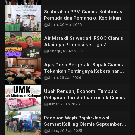
Silaturahmi PPM Ciamis: Kolaborasi
Pemuda dan Pemangku Kebijakan
calendar_month
Senin, 30 Mar 2026
Air Mata di Sriwedari: PSGC Ciamis
Akhirnya Promosi ke Liga 2
calendar_month
Minggu, 8 Feb 2026
Ajak Desa Bergerak, Bupati Ciamis
Tekankan Pentingnya Kebersihan
Lingkungan
calendar_month
Senin, 26 Jan 2026
Upah Rendah, Ekonomi Tumbuh:
Pelajaran dari Vietnam untuk Ciamis
calendar_month
Jumat, 2 Jan 2026
Panduan Wajib Pajak: Jadwal
Samsat Keliling Ciamis September
2025
calendar_month
Sabtu, 20 Sep 2025