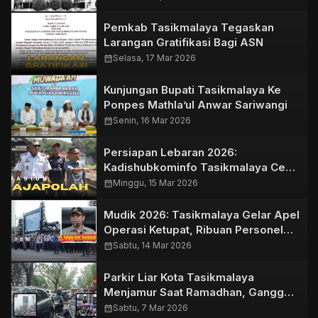
Pemkab Tasikmalaya Tegaskan
Larangan Gratifikasi Bagi ASN
calendar_month
Selasa, 17 Mar 2026
Kunjungan Bupati Tasikmalaya Ke
Ponpes Mathla’ul Anwar Sariwangi
calendar_month
Senin, 16 Mar 2026
Persiapan Lebaran 2026:
Kadishubkominfo Tasikmalaya Cek
Stasiun Rajapolah
calendar_month
Minggu, 15 Mar 2026
Mudik 2026: Tasikmalaya Gelar Apel
Operasi Ketupat, Ribuan Personel
Disiagakan
calendar_month
Sabtu, 14 Mar 2026
Parkir Liar Kota Tasikmalaya
Menjamur Saat Ramadhan, Ganggu
Aktivitas Ngabuburit
calendar_month
Sabtu, 7 Mar 2026