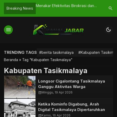
culik di
Menakar Efektivitas Birokrasi dan
Persiapa
search
Breaking News
espon Cepat Aparat
Kepemimpinan di Pemerintah Kota
Kadishub
Tasikmalaya
Stasiun R
menu
dark_mode
TRENDING TAGS
#berita tasikmalaya
#Kabupaten Tasikmal
Beranda
»
Tag "Kabupaten Tasikmalaya"
Kabupaten Tasikmalaya
Longsor Cigalontang Tasikmalaya
Ganggu Aktivitas Warga
calendar_month
Minggu, 19 Apr 2026
Ketika Kominfo Digabung, Arah
Digital Tasikmalaya Dipertaruhkan
calendar_month
Kamis, 16 Apr 2026