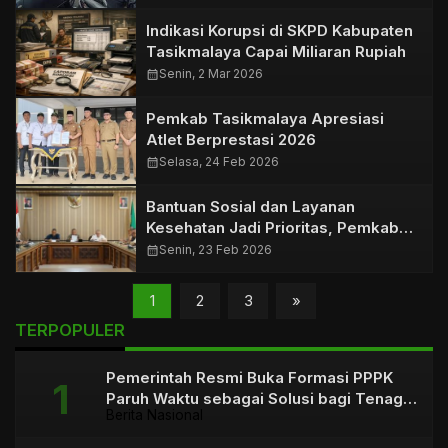
Indikasi Korupsi di SKPD Kabupaten
Tasikmalaya Capai Miliaran Rupiah
calendar_month
Senin, 2 Mar 2026
Pemkab Tasikmalaya Apresiasi
Atlet Berprestasi 2026
calendar_month
Selasa, 24 Feb 2026
Bantuan Sosial dan Layanan
Kesehatan Jadi Prioritas, Pemkab
Tasikmalaya Perkuat Validasi Data
calendar_month
Senin, 23 Feb 2026
1
2
3
»
TERPOPULER
Pemerintah Resmi Buka Formasi PPPK
Paruh Waktu sebagai Solusi bagi Tenaga
Berita Nasional
Honorer