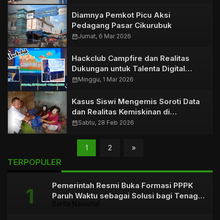
Diamnya Pemkot Picu Aksi
Pedagang Pasar Cikurubuk
calendar_month
Jumat, 6 Mar 2026
Hackclub Campfire dan Realitas
Dukungan untuk Talenta Digital
Tasikmalaya
calendar_month
Minggu, 1 Mar 2026
Kasus Siswi Mengemis Soroti Data
dan Realitas Kemiskinan di
Tasikmalaya
calendar_month
Sabtu, 28 Feb 2026
1
2
»
TERPOPULER
Pemerintah Resmi Buka Formasi PPPK
Paruh Waktu sebagai Solusi bagi Tenaga
Berita Nasional
Honorer