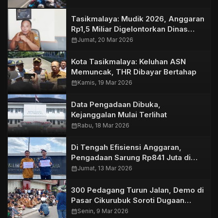
Tasikmalaya: Mudik 2026, Anggaran
Rp1,5 Miliar Digelontorkan Dinas
PUTR
calendar_month
Jumat, 20 Mar 2026
Kota Tasikmalaya: Keluhan ASN
Memuncak, THR Dibayar Bertahap
calendar_month
Kamis, 19 Mar 2026
Data Pengadaan Dibuka,
Kejanggalan Mulai Terlihat
calendar_month
Rabu, 18 Mar 2026
Di Tengah Efisiensi Anggaran,
Pengadaan Sarung Rp841 Juta di
Tasikmalaya Dipertanyakan
calendar_month
Jumat, 13 Mar 2026
300 Pedagang Turun Jalan, Demo di
Pasar Cikurubuk Soroti Dugaan
Pelanggaran Izin
calendar_month
Senin, 9 Mar 2026