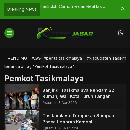
 Indonesia Vs Saint
Hackclub Campfire dan Realitas
Wisuda k
search
Breaking News
di FIFA Series 2026
Dukungan untuk Talenta Digital
Resmi Di
Tasikmalaya
menu
dark_mode
TRENDING TAGS
#berita tasikmalaya
#Kabupaten Tasikmal
Beranda
»
Tag "Pemkot Tasikmalaya"
Pemkot Tasikmalaya
Banjir di Tasikmalaya Rendam 22
Rumah, Wali Kota Turun Tangan
calendar_month
Jumat, 3 Apr 2026
Tasikmalaya: Tumpukan Sampah
Pasca Lebaran Kembali
Menggunung
calendar_month
Kamis, 26 Mar 2026