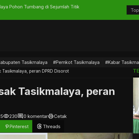
laya Pohon Tumbang di Sejumlah Titik
Revitalisa
di Sekolah?
abupaten Tasikmalaya
#Pemkot Tasikmalaya
#Kabar Tasikma
T
k Tasikmalaya, peran DPRD Disorot
sak Tasikmalaya, peran
visibility
comment
print
25
230
0 komentar
Cetak
Pinterest
Threads