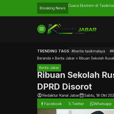
Rp5,6 Miliar Dipertanyakan
Cuaca Ekstrem di Tasikma
Breaking News
menu
TRENDING TAGS
#berita tasikmalaya
#K
Beranda
»
Berita Jabar
»
Ribuan Sekolah Rusa
Berita Jabar
Ribuan Sekolah Ru
DPRD Disorot
account_circle
calendar_month
Redaktur Kanal Jabar
Sabtu, 18 Okt 20
Facebook
Twitter
Whatsapp