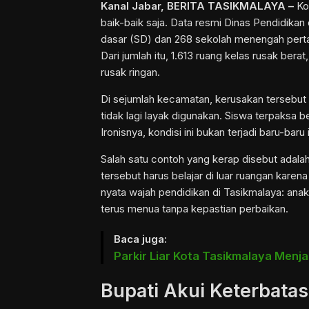
Kanal Jabar,
BERITA TASIKMALAYA
–
Ko
baik-baik saja. Data resmi Dinas Pendidika
dasar (SD) dan 268 sekolah menengah pert
Dari jumlah itu, 1.613 ruang kelas rusak bera
rusak ringan.
Di sejumlah kecamatan, kerusakan tersebut
tidak lagi layak digunakan. Siswa terpaksa be
Ironisnya, kondisi ini bukan terjadi baru-bar
Salah satu contoh yang kerap disebut adala
tersebut harus belajar di luar ruangan karen
nyata wajah pendidikan di Tasikmalaya: ana
terus menua tanpa kepastian perbaikan.
Baca juga:
Parkir Liar Kota Tasikmalaya Menj
Bupati Akui Keterbata