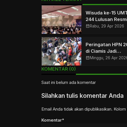
Wisuda ke-15 UM
244 Lulusan Resm
Dikukuhkan
calendar_month
Rabu, 29 Apr 2026
Peringatan HPN 
di Ciamis Jadi
Momentum Pers P
calendar_month
Minggu, 26 Apr 202
Lingkungan
KOMENTAR (0)
Saat ini belum ada komentar
Silahkan tulis komentar Anda
Email Anda tidak akan dipublikasikan. Kolom 
Komentar*