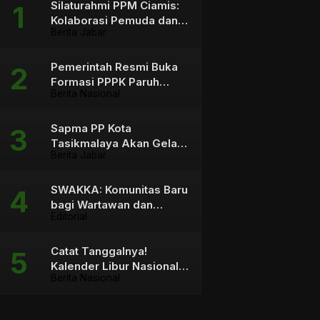
Silaturahmi PPM Ciamis:
Kolaborasi Pemuda dan
Berita Jabar
Pemangku Kebijakan
Pemerintah Resmi Buka
Formasi PPPK Paruh
Berita Nasional
Waktu sebagai Solusi
bagi Tenaga Honorer
Sapma PP Kota
Tasikmalaya Akan Gelar
Berita Jabar
Aksi Mosi Tidak Percaya
terhadap Wali Kota
SWAKKA: Komunitas Baru
bagi Wartawan dan
Editorial
Konten Kreator
Catat Tanggalnya!
Kalender Libur Nasional &
Berita Nasional
Cuti Bersama 2026 Capai
23 Hari