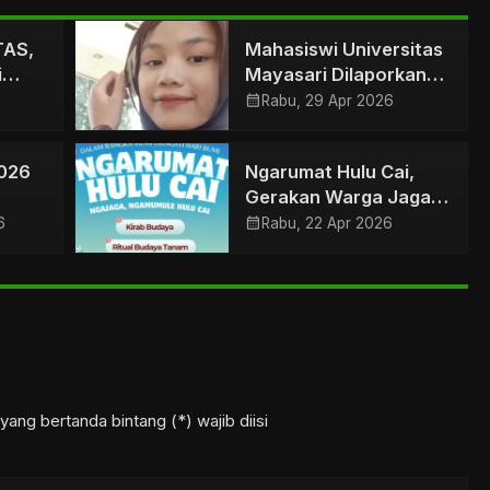
TAS,
Mahasiswi Universitas
i
Mayasari Dilaporkan
Hilang di Kota
calendar_month
Rabu, 29 Apr 2026
Tasikmalaya
2026
Ngarumat Hulu Cai,
Gerakan Warga Jaga
eduli
Air Bersih
calendar_month
6
Rabu, 22 Apr 2026
yang bertanda bintang (*) wajib diisi