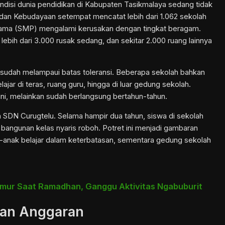
ndisi dunia pendidikan di
Kabupaten Tasikmalaya
sedang tidak
n dan Kebudayaan setempat mencatat lebih dari 1.062 sekolah
ama (SMP) mengalami kerusakan dengan tingkat beragam.
t, lebih dari 3.000 rusak sedang, dan sekitar 2.000 ruang lainnya
 sudah melampaui batas toleransi. Beberapa sekolah bahkan
lajar di teras, ruang guru, hingga di luar gedung sekolah.
u ini, melainkan sudah berlangsung bertahun-tahun.
h SDN Curugtelu. Selama hampir dua tahun, siswa di sekolah
a bangunan kelas nyaris roboh. Potret ini menjadi gambaran
k-anak belajar dalam keterbatasan, sementara gedung sekolah
amur Saat Ramadhan, Ganggu Aktivitas Ngabuburit
san Anggaran