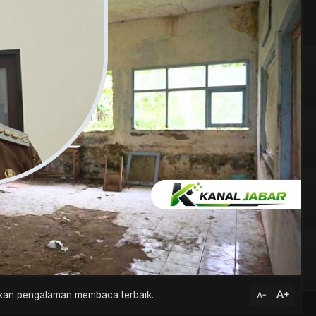
text_increase
atkan pengalaman membaca terbaik.
text_decrease