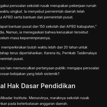
ngakui persoalan sekolah rusak merupakan pekerjaan rumah
waktu singkat. Ia menyebut pemerintah daerah telah
i APBD serta bantuan dari pemerintah pusat.
dapat bantuan pusat dan 150 sekolah dari APBD kabupaten,”
media. Namun, ia menegaskan bahwa kerusakan tersebut
sebelum masa kepemimpinannya.
memperkirakan butuh waktu lebih dari 20 tahun untuk
rtahap terus dipertahankan. Karena itu, Pemkab Tasikmalaya
erintah pusat.
 di sisi lain memunculkan pertanyaan publik: mengapa persoalan
bosan kebijakan yang lebih sistemik?
wal Hak Dasar Pendidikan
ur Albadar Institute. Menurutnya, maraknya sekolah rusak
nkan pada keterbatasan anggaran daerah.