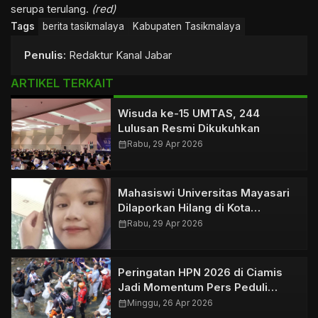
serupa terulang.
(red)
Tags
berita tasikmalaya
Kabupaten Tasikmalaya
Penulis
: Redaktur Kanal Jabar
ARTIKEL TERKAIT
Wisuda ke-15 UMTAS, 244
Lulusan Resmi Dikukuhkan
calendar_month
Rabu, 29 Apr 2026
Mahasiswi Universitas Mayasari
Dilaporkan Hilang di Kota
Tasikmalaya
calendar_month
Rabu, 29 Apr 2026
Peringatan HPN 2026 di Ciamis
Jadi Momentum Pers Peduli
Lingkungan
calendar_month
Minggu, 26 Apr 2026