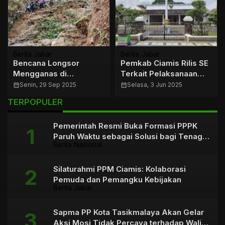
Berita Jabar
Berita Jabar
Bencana Longsor
Pemkab Ciamis Rilis SE
Mengganas di
Terkait Pelaksanaan
Cigalongtang, Jalan
Idul Adha 1446 H
calendar_month
Senin, 29 Sep 2025
calendar_month
Selasa, 3 Jun 2025
Penghubung Empat
TERPOPULER
Desa Terputus
Pemerintah Resmi Buka Formasi PPPK
Paruh Waktu sebagai Solusi bagi Tenaga
Berita Nasional
Honorer
Silaturahmi PPM Ciamis: Kolaborasi
Pemuda dan Pemangku Kebijakan
Berita Jabar
Sapma PP Kota Tasikmalaya Akan Gelar
Aksi Mosi Tidak Percaya terhadap Wali