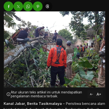
Atur ukuran teks artikel ini untuk mendapatkan
text_increase
info
text_decrease
pengalaman membaca terbaik.
Kanal Jabar
,
Berita Tasikmalaya
– Peristiwa bencana alam