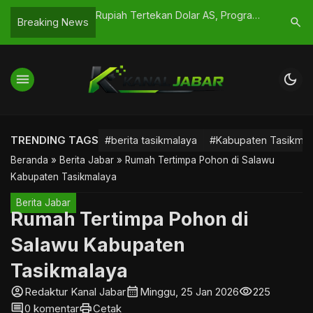
kan Dolar AS, Program
Kota Tasikmalaya: Keluhan ASN
Silatu
search
Breaking News
Bebani Ekonomi
Memuncak, THR Dibayar Bertahap
SWAKK
Strate
menu
dark_mode
TRENDING TAGS
#berita tasikmalaya
#Kabupaten Tasikmal
Beranda
»
Berita Jabar
»
Rumah Tertimpa Pohon di Salawu
Kabupaten Tasikmalaya
Berita Jabar
Rumah Tertimpa Pohon di
Salawu Kabupaten
Tasikmalaya
account_circle
calendar_month
visibility
Redaktur Kanal Jabar
Minggu, 25 Jan 2026
225
comment
print
0 komentar
Cetak