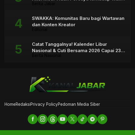
Berita Jabar
Kota
SWAKKA: Komunitas Baru bagi Wartawan
dan Konten Kreator
Editorial
Catat Tanggalnya! Kalender Libur
Nasional & Cuti Bersama 2026 Capai 23
Berita Nasional
Hari
Home
Redaksi
Privacy Policy
Pedoman Media Siber