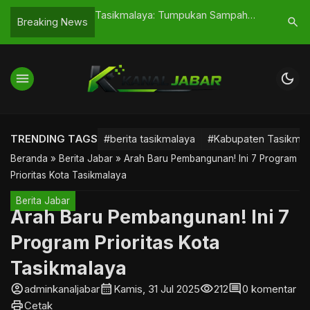
ikurubuk
Tasikmalaya: Tumpukan Sampah
Air Mata 
search
Breaking News
i Ujian Kebijakan
Pasca Lebaran Kembali
Akhirnya 
RD
Menggunung
menu
dark_mode
TRENDING TAGS
#berita tasikmalaya
#Kabupaten Tasikmal
Beranda
»
Berita Jabar
»
Arah Baru Pembangunan! Ini 7 Program
Prioritas Kota Tasikmalaya
Berita Jabar
Arah Baru Pembangunan! Ini 7
Program Prioritas Kota
Tasikmalaya
account_circle
calendar_month
visibility
comment
adminkanaljabar
Kamis, 31 Jul 2025
212
0 komentar
print
Cetak