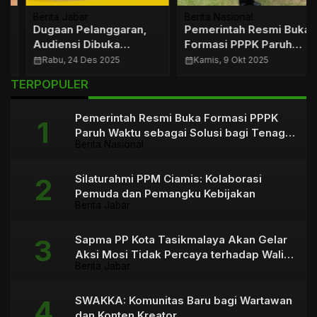
Berita Jabar
Berita Nasional
Dugaan Pelanggaran,
Pemerintah Resmi Buka
Audiensi Dibuka
Formasi PPPK Paruh
Kejanggalan Justru
Waktu sebagai Solusi
calendar_month
Rabu, 24 Des 2025
calendar_month
Kamis, 9 Okt 2025
Mengemuka
bagi Tenaga Honorer
TERPOPULER
Pemerintah Resmi Buka Formasi PPPK
Paruh Waktu sebagai Solusi bagi Tenaga
Berita Nasional
Honorer
Silaturahmi PPM Ciamis: Kolaborasi
Pemuda dan Pemangku Kebijakan
Berita Jabar
Sapma PP Kota Tasikmalaya Akan Gelar
Aksi Mosi Tidak Percaya terhadap Wali
Berita Jabar
Kota
SWAKKA: Komunitas Baru bagi Wartawan
dan Konten Kreator