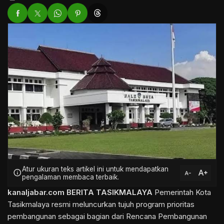
Atur ukuran teks artikel ini untuk mendapatkan
text_increase
info
text_decrease
pengalaman membaca terbaik.
kanaljabar.com
BERITA TASIKMALAYA
Pemerintah Kota
Tasikmalaya resmi meluncurkan tujuh program prioritas
pembangunan sebagai bagian dari Rencana Pembangunan