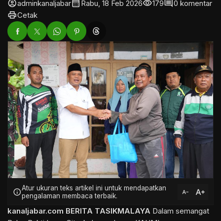
account_circle
calendar_month
visibility
comment
adminkanaljabar
Rabu, 18 Feb 2026
179
0 komentar
print
Cetak
Atur ukuran teks artikel ini untuk mendapatkan
text_increase
info
text_decrease
pengalaman membaca terbaik.
kanaljabar.com
BERITA TASIKMALAYA
Dalam semangat