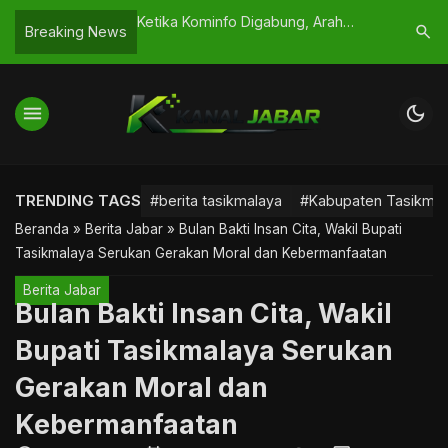
pat Angin Segar,
Ketika Kominfo Digabung, Arah
Panduan W
search
Breaking News
an Resmi Dihapus
Digital Tasikmalaya Dipertaruhkan
Samsat Ke
2025
menu
dark_mode
TRENDING TAGS
#berita tasikmalaya
#Kabupaten Tasikmal
Beranda
»
Berita Jabar
»
Bulan Bakti Insan Cita, Wakil Bupati
Tasikmalaya Serukan Gerakan Moral dan Kebermanfaatan
Berita Jabar
Bulan Bakti Insan Cita, Wakil
Bupati Tasikmalaya Serukan
Gerakan Moral dan
Kebermanfaatan