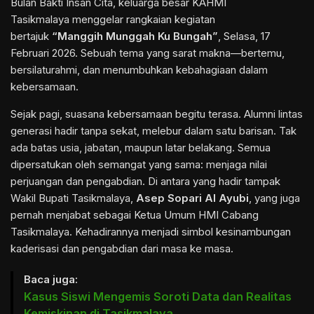
Bulan Bakti Insan Cita, keluarga besar KAHMI
Tasikmalaya menggelar rangkaian kegiatan
bertajuk
“Manggih Munggah Ku Bungah”
, Selasa, 17
Februari 2026. Sebuah tema yang sarat makna—bertemu,
bersilaturahmi, dan menumbuhkan kebahagiaan dalam
kebersamaan.
Sejak pagi, suasana kebersamaan begitu terasa. Alumni lintas
generasi hadir tanpa sekat, melebur dalam satu barisan. Tak
ada batas usia, jabatan, maupun latar belakang. Semua
dipersatukan oleh semangat yang sama: menjaga nilai
perjuangan dan pengabdian. Di antara yang hadir tampak
Wakil Bupati Tasikmalaya,
Asep Sopari Al Ayubi
, yang juga
pernah menjabat sebagai Ketua Umum HMI Cabang
Tasikmalaya. Kehadirannya menjadi simbol kesinambungan
kaderisasi dan pengabdian dari masa ke masa.
Baca juga:
Kasus Siswi Mengemis Soroti Data dan Realitas
Kemiskinan di Tasikmalaya