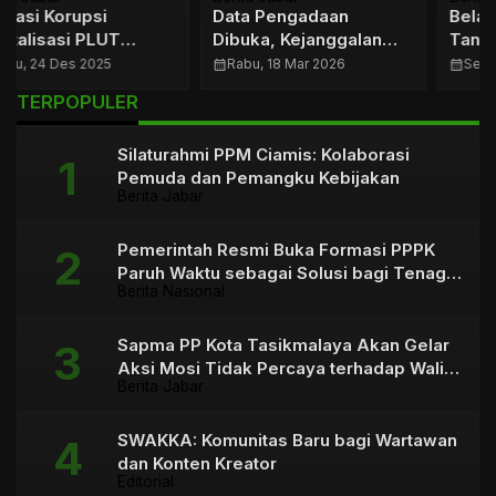
Data Pengadaan
Belanja Ratusan Miliar
Dibuka, Kejanggalan
Tanpa BAST, Pemkot
Mulai Terlihat
Tasikmalaya Diminta
calendar_month
Rabu, 18 Mar 2026
calendar_month
Senin, 9 Feb 2026
Transparan
…
TERPOPULER
Silaturahmi PPM Ciamis: Kolaborasi
Pemuda dan Pemangku Kebijakan
Berita Jabar
Pemerintah Resmi Buka Formasi PPPK
Paruh Waktu sebagai Solusi bagi Tenaga
Berita Nasional
Honorer
Sapma PP Kota Tasikmalaya Akan Gelar
Aksi Mosi Tidak Percaya terhadap Wali
Berita Jabar
Kota
SWAKKA: Komunitas Baru bagi Wartawan
dan Konten Kreator
Editorial