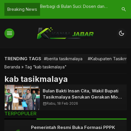
Vs Persik Kediri:
Berbagi di Bulan Suci: Dosen dan
Ajak Desa
search
Breaking News
2026 pukul 19.00 WIB
Karyawan STIKes Muhammadiyah
Tekankan
Ciamis Salurkan Zakat Fitrah
Lingkung
menu
dark_mode
TRENDING TAGS
#berita tasikmalaya
#Kabupaten Tasikmal
Beranda
»
Tag "kab tasikmalaya"
kab tasikmalaya
Bulan Bakti Insan Cita, Wakil Bupati
Tasikmalaya Serukan Gerakan Moral
dan Kebermanfaatan
calendar_month
Rabu, 18 Feb 2026
TERPOPULER
Pemerintah Resmi Buka Formasi PPPK