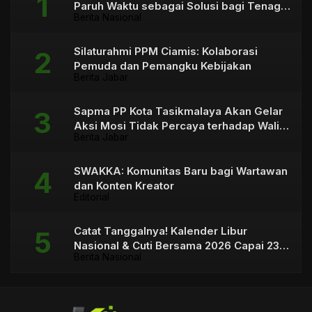
Paruh Waktu sebagai Solusi bagi Tenaga
Berita Nasional
Honorer
Silaturahmi PPM Ciamis: Kolaborasi
Pemuda dan Pemangku Kebijakan
Berita Jabar
Sapma PP Kota Tasikmalaya Akan Gelar
Aksi Mosi Tidak Percaya terhadap Wali
Berita Jabar
Kota
SWAKKA: Komunitas Baru bagi Wartawan
dan Konten Kreator
Editorial
Catat Tanggalnya! Kalender Libur
Nasional & Cuti Bersama 2026 Capai 23
Berita Nasional
Hari