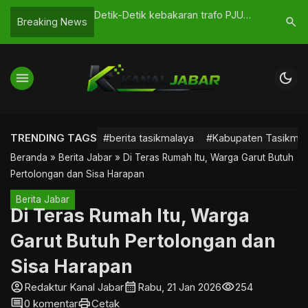
aran, Audiensi
Detik-Detik kebakaran trafo PJU
Mahasiswi
search
Breaking News
lan Justru
Saat Sahur di Bumikersanagara,
Dilaporka
Warga Sempat Panik
Tasikmal
menu
dark_mode
TRENDING TAGS
#berita tasikmalaya
#Kabupaten Tasikmal
Beranda
»
Berita Jabar
»
Di Teras Rumah Itu, Warga Garut Butuh
Pertolongan dan Sisa Harapan
Berita Jabar
Di Teras Rumah Itu, Warga
Garut Butuh Pertolongan dan
Sisa Harapan
account_circle
calendar_month
visibility
Redaktur Kanal Jabar
Rabu, 21 Jan 2026
254
comment
print
0 komentar
Cetak