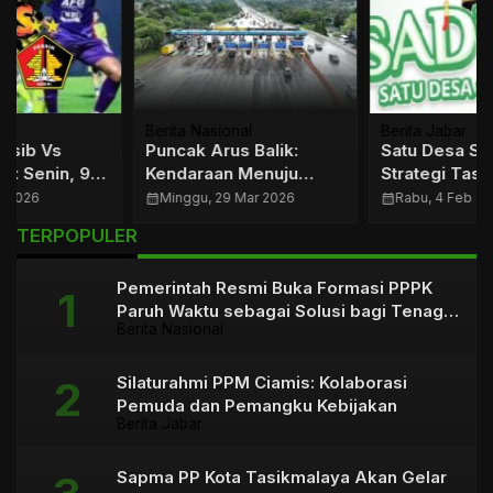
Berita Nasional
Berita Jabar
Puncak Arus Balik:
Satu Desa Satu Sarjana,
Kendaraan Menuju
Strategi Tasikmalaya
Jabodetabek
Bangun SDM Unggul
calendar_month
Minggu, 29 Mar 2026
calendar_month
Rabu, 4 Feb 2026
Meningkat Tajam
…
TERPOPULER
Pemerintah Resmi Buka Formasi PPPK
Paruh Waktu sebagai Solusi bagi Tenaga
Berita Nasional
Honorer
Silaturahmi PPM Ciamis: Kolaborasi
Pemuda dan Pemangku Kebijakan
Berita Jabar
Sapma PP Kota Tasikmalaya Akan Gelar