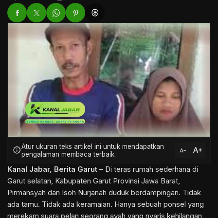
Atur ukuran teks artikel ini untuk mendapatkan
text_increase
info
text_decrease
pengalaman membaca terbaik.
Kanal Jabar
,
Berita Garut
– Di teras rumah sederhana di
Garut selatan, Kabupaten Garut
Provinsi Jawa Barat
,
Pirmansyah dan Isoh Nurjanah duduk berdampingan. Tidak
ada tamu. Tidak ada keramaian. Hanya sebuah ponsel yang
merekam suara pelan seorang ayah yang nyaris kehilangan