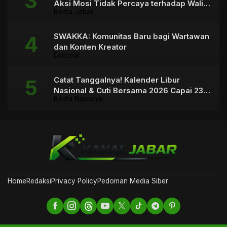
Aksi Mosi Tidak Percaya terhadap Wali
Berita Jabar
Kota
SWAKKA: Komunitas Baru bagi Wartawan
dan Konten Kreator
Editorial
Catat Tanggalnya! Kalender Libur
Nasional & Cuti Bersama 2026 Capai 23
Berita Nasional
Hari
Home
Redaksi
Privacy Policy
Pedoman Media Siber