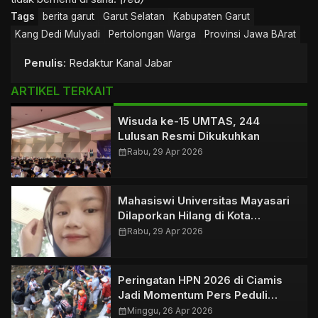
Tags
berita garut
Garut Selatan
Kabupaten Garut
Kang Dedi Mulyadi
Pertolongan Warga
Provinsi Jawa BArat
Penulis
: Redaktur Kanal Jabar
ARTIKEL TERKAIT
Wisuda ke-15 UMTAS, 244
Lulusan Resmi Dikukuhkan
calendar_month
Rabu, 29 Apr 2026
Mahasiswi Universitas Mayasari
Dilaporkan Hilang di Kota
Tasikmalaya
calendar_month
Rabu, 29 Apr 2026
Peringatan HPN 2026 di Ciamis
Jadi Momentum Pers Peduli
Lingkungan
calendar_month
Minggu, 26 Apr 2026