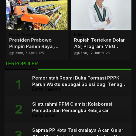
Berita Nasional
Editorial
Presiden Prabowo
Rupiah Tertekan Dolar
Pimpin Panen Raya,
AS, Program MBG
Tegaskan Komitmen
Dinilai Bebani Ekonomi
calendar_month
Senin, 7 Apr 2025
calendar_month
Rabu, 17 Jun 2026
Ketahanan Pangan
Nasional
TERPOPULER
Pemerintah Resmi Buka Formasi PPPK
Paruh Waktu sebagai Solusi bagi Tenaga
Berita Nasional
Honorer
Silaturahmi PPM Ciamis: Kolaborasi
Pemuda dan Pemangku Kebijakan
Berita Jabar
Sapma PP Kota Tasikmalaya Akan Gelar