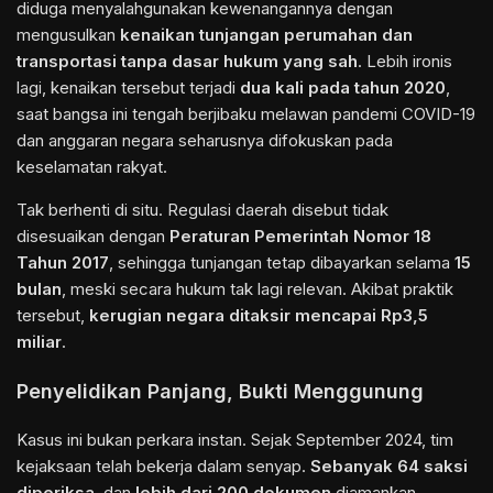
diduga menyalahgunakan kewenangannya dengan
mengusulkan
kenaikan tunjangan perumahan dan
transportasi tanpa dasar hukum yang sah
. Lebih ironis
lagi, kenaikan tersebut terjadi
dua kali pada tahun 2020
,
saat bangsa ini tengah berjibaku melawan pandemi COVID-19
dan anggaran negara seharusnya difokuskan pada
keselamatan rakyat.
Tak berhenti di situ. Regulasi daerah disebut tidak
disesuaikan dengan
Peraturan Pemerintah Nomor 18
Tahun 2017
, sehingga tunjangan tetap dibayarkan selama
15
bulan
, meski secara hukum tak lagi relevan. Akibat praktik
tersebut,
kerugian negara ditaksir mencapai Rp3,5
miliar
.
Penyelidikan Panjang, Bukti Menggunung
Kasus ini bukan perkara instan. Sejak September 2024, tim
kejaksaan telah bekerja dalam senyap.
Sebanyak 64 saksi
diperiksa
, dan
lebih dari 200 dokumen
diamankan