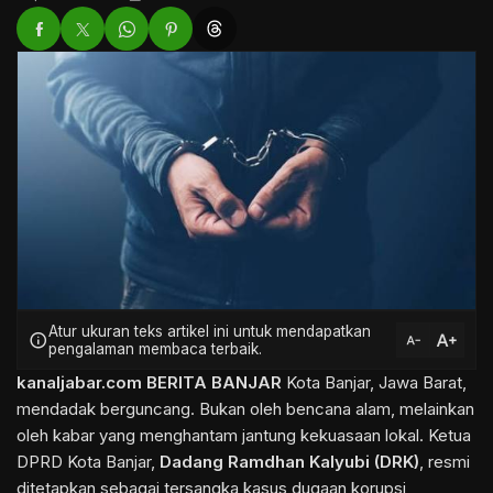
Atur ukuran teks artikel ini untuk mendapatkan
text_increase
info
text_decrease
pengalaman membaca terbaik.
kanaljabar.com
BERITA BANJAR
Kota Banjar, Jawa Barat,
mendadak berguncang. Bukan oleh bencana alam, melainkan
oleh kabar yang menghantam jantung kekuasaan lokal. Ketua
DPRD Kota Banjar,
Dadang Ramdhan Kalyubi (DRK)
, resmi
ditetapkan sebagai tersangka kasus dugaan korupsi