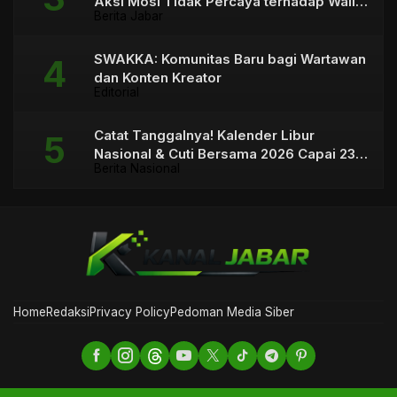
Aksi Mosi Tidak Percaya terhadap Wali
Berita Jabar
Kota
SWAKKA: Komunitas Baru bagi Wartawan
dan Konten Kreator
Editorial
Catat Tanggalnya! Kalender Libur
Nasional & Cuti Bersama 2026 Capai 23
Berita Nasional
Hari
Home
Redaksi
Privacy Policy
Pedoman Media Siber