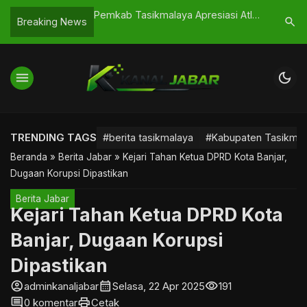
 Rusak Tasikmalaya,
Pemkab Tasikmalaya Apresiasi Atlet
IAIT FES
search
Breaking News
orot
Berprestasi 2026
Media Dak
Pelajar P
menu
dark_mode
TRENDING TAGS
#berita tasikmalaya
#Kabupaten Tasikmal
Beranda
»
Berita Jabar
»
Kejari Tahan Ketua DPRD Kota Banjar,
Dugaan Korupsi Dipastikan
Berita Jabar
Kejari Tahan Ketua DPRD Kota
Banjar, Dugaan Korupsi
Dipastikan
account_circle
calendar_month
visibility
adminkanaljabar
Selasa, 22 Apr 2025
191
comment
print
0 komentar
Cetak