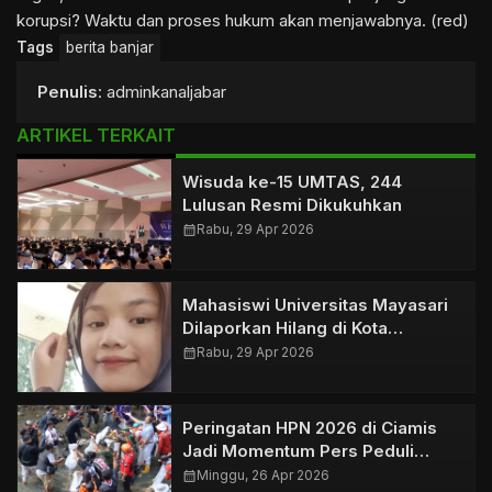
korupsi? Waktu dan proses hukum akan menjawabnya. (red)
Tags
berita banjar
Penulis
: adminkanaljabar
ARTIKEL TERKAIT
Wisuda ke-15 UMTAS, 244
Lulusan Resmi Dikukuhkan
calendar_month
Rabu, 29 Apr 2026
Mahasiswi Universitas Mayasari
Dilaporkan Hilang di Kota
Tasikmalaya
calendar_month
Rabu, 29 Apr 2026
Peringatan HPN 2026 di Ciamis
Jadi Momentum Pers Peduli
Lingkungan
calendar_month
Minggu, 26 Apr 2026