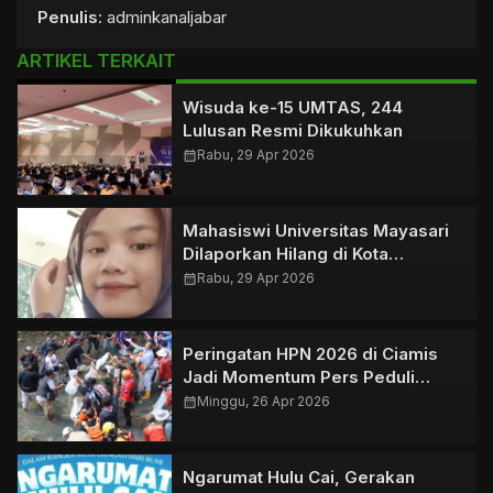
Penulis
: adminkanaljabar
ARTIKEL TERKAIT
Wisuda ke-15 UMTAS, 244
Lulusan Resmi Dikukuhkan
calendar_month
Rabu, 29 Apr 2026
Mahasiswi Universitas Mayasari
Dilaporkan Hilang di Kota
Tasikmalaya
calendar_month
Rabu, 29 Apr 2026
Peringatan HPN 2026 di Ciamis
Jadi Momentum Pers Peduli
Lingkungan
calendar_month
Minggu, 26 Apr 2026
Ngarumat Hulu Cai, Gerakan