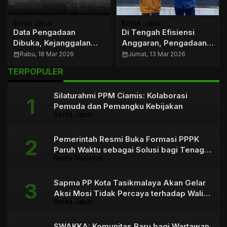
Berita Jabar
Berita Jabar
Data Pengadaan
Di Tengah Efisiensi
Dibuka, Kejanggalan
Anggaran, Pengadaan
Mulai Terlihat
Sarung Rp841 Juta di
calendar_month
Rabu, 18 Mar 2026
calendar_month
Jumat, 13 Mar 2026
Tasikmalaya
TERPOPULER
Dipertanyakan
Silaturahmi PPM Ciamis: Kolaborasi
Pemuda dan Pemangku Kebijakan
Berita Jabar
Pemerintah Resmi Buka Formasi PPPK
Paruh Waktu sebagai Solusi bagi Tenaga
Berita Nasional
Honorer
Sapma PP Kota Tasikmalaya Akan Gelar
Aksi Mosi Tidak Percaya terhadap Wali
Berita Jabar
Kota
SWAKKA: Komunitas Baru bagi Wartawan