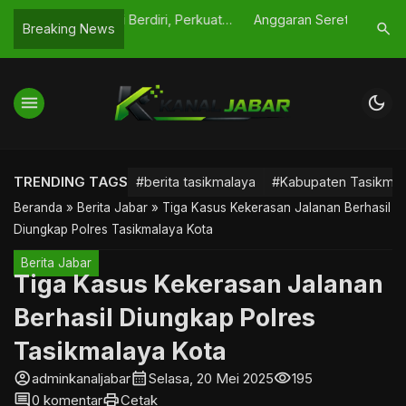
erdiri, Perkuat
Anggaran Seret, Tasikmalaya Juara
Bantuan S
search
Breaking News
a Priangan Timur
1 TPID Award 2025 dan Berpeluang
Kesehatan
Raup Puluhan Miliar
Tasikmala
menu
dark_mode
TRENDING TAGS
#berita tasikmalaya
#Kabupaten Tasikmal
Beranda
»
Berita Jabar
»
Tiga Kasus Kekerasan Jalanan Berhasil
Diungkap Polres Tasikmalaya Kota
Berita Jabar
Tiga Kasus Kekerasan Jalanan
Berhasil Diungkap Polres
Tasikmalaya Kota
account_circle
calendar_month
visibility
adminkanaljabar
Selasa, 20 Mei 2025
195
comment
print
0 komentar
Cetak