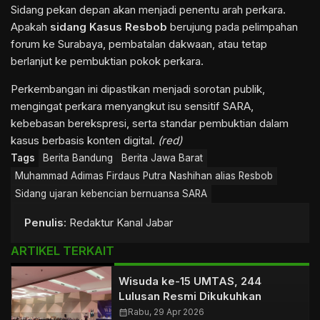
Sidang pekan depan akan menjadi penentu arah perkara.
Apakah
sidang Kasus Resbob
berujung pada pelimpahan
forum ke Surabaya, pembatalan dakwaan, atau tetap
berlanjut ke pembuktian pokok perkara.
Perkembangan ini dipastikan menjadi sorotan publik,
mengingat perkara menyangkut isu sensitif SARA,
kebebasan berekspresi, serta standar pembuktian dalam
kasus berbasis konten digital.
(red)
Tags
Berita Bandung
Berita Jawa Barat
Muhammad Adimas Firdaus Putra Nashihan alias Resbob
Sidang ujaran kebencian bernuansa SARA
Penulis
: Redaktur Kanal Jabar
ARTIKEL TERKAIT
Wisuda ke-15 UMTAS, 244
Lulusan Resmi Dikukuhkan
calendar_month
Rabu, 29 Apr 2026