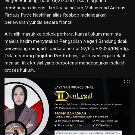
Negeri Bandung, Rabu (4/3/2026). Dalam agenda
pembacaan eksepsi, tim kuasa hukum Muhammad Adimas
Firdaus Putra Nashihan alias Resbob melancarkan
perlawanan yuridis secara frontal.
Alih-alih masuk ke pokok perkara, kuasa hukum meminta
majelis hakim menyatakan
Pengadilan Negeri Bandung
tidak
berwenang mengadili perkara nomor 92/Pid,B/2026/PN.Bdg.
Dalam
sidang lanjutan Resbob
ini, isu kewenangan relatif
menjadi titik krusial yang berpotensi menggugurkan seluruh
proses hukum.