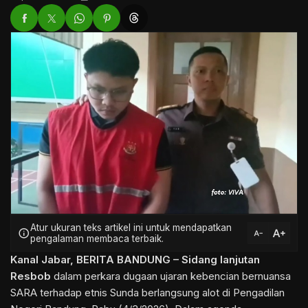
Atur ukuran teks artikel ini untuk mendapatkan
text_increase
info
text_decrease
pengalaman membaca terbaik.
Kanal Jabar
,
BERITA BANDUNG
– Sidang lanjutan
Resbob
dalam perkara dugaan ujaran kebencian bernuansa
SARA terhadap etnis Sunda berlangsung alot di Pengadilan