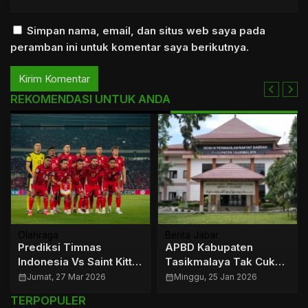
Simpan nama, email, dan situs web saya pada
peramban ini untuk komentar saya berikutnya.
REKOMENDASI UNTUK ANDA
Olahraga
Berita Jabar
Prediksi Timnas
APBD Kabupaten
Indonesia Vs Saint Kitts
Tasikmalaya Tak Cukup
and Nevis di FIFA
Hanya Dokumen
calendar_month
Jumat, 27 Mar 2026
calendar_month
Minggu, 25 Jan 2026
Series 2026
Anggaran
TERPOPULER