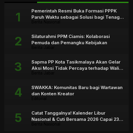
Pemerintah Resmi Buka Formasi PPPK
Paruh Waktu sebagai Solusi bagi Tenaga
Berita Nasional
Honorer
Silaturahmi PPM Ciamis: Kolaborasi
Pemuda dan Pemangku Kebijakan
Berita Jabar
Sapma PP Kota Tasikmalaya Akan Gelar
Aksi Mosi Tidak Percaya terhadap Wali
Berita Jabar
Kota
SWAKKA: Komunitas Baru bagi Wartawan
dan Konten Kreator
Editorial
Catat Tanggalnya! Kalender Libur
Nasional & Cuti Bersama 2026 Capai 23
Berita Nasional
Hari