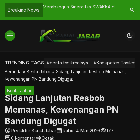
a: Dari Gerakan
Membangun Sinergitas SWAKKA dan
Ngarumat
search
Breaking News
a ke Tingkat
Dishubkominfo Kab. Tasikmalaya
Jaga Air 
menu
dark_mode
TRENDING TAGS
#berita tasikmalaya
#Kabupaten Tasikmal
Beranda
»
Berita Jabar
»
Sidang Lanjutan Resbob Memanas,
Kewenangan PN Bandung Digugat
Berita Jabar
Sidang Lanjutan Resbob
Memanas, Kewenangan PN
Bandung Digugat
account_circle
calendar_month
visibility
Redaktur Kanal Jabar
Rabu, 4 Mar 2026
177
comment
print
0 komentar
Cetak