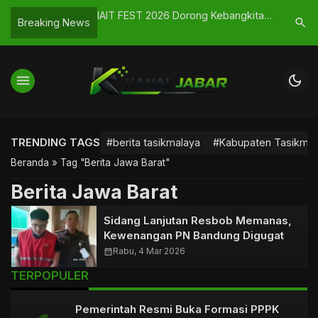
arjana, Strategi
IAIT FEST 2026 Dorong Kebangkitan
Banjir di
search
Breaking News
ngun SDM Unggul
Media Dakwah Kreatif di Kalangan
Rumah, W
Pelajar Priangan Timur
menu
dark_mode
TRENDING TAGS
#berita tasikmalaya
#Kabupaten Tasikmal
Beranda
»
Tag "Berita Jawa Barat"
Berita Jawa Barat
Sidang Lanjutan Resbob Memanas,
Kewenangan PN Bandung Digugat
calendar_month
Rabu, 4 Mar 2026
TERPOPULER
Pemerintah Resmi Buka Formasi PPPK