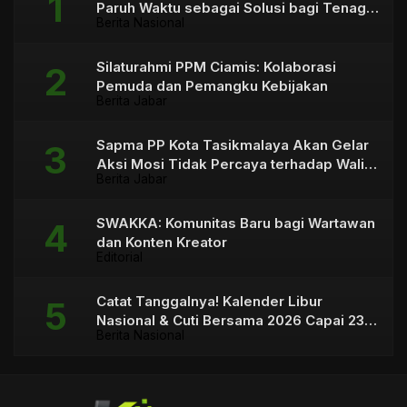
Paruh Waktu sebagai Solusi bagi Tenaga
Berita Nasional
Honorer
Silaturahmi PPM Ciamis: Kolaborasi
Pemuda dan Pemangku Kebijakan
Berita Jabar
Sapma PP Kota Tasikmalaya Akan Gelar
Aksi Mosi Tidak Percaya terhadap Wali
Berita Jabar
Kota
SWAKKA: Komunitas Baru bagi Wartawan
dan Konten Kreator
Editorial
Catat Tanggalnya! Kalender Libur
Nasional & Cuti Bersama 2026 Capai 23
Berita Nasional
Hari