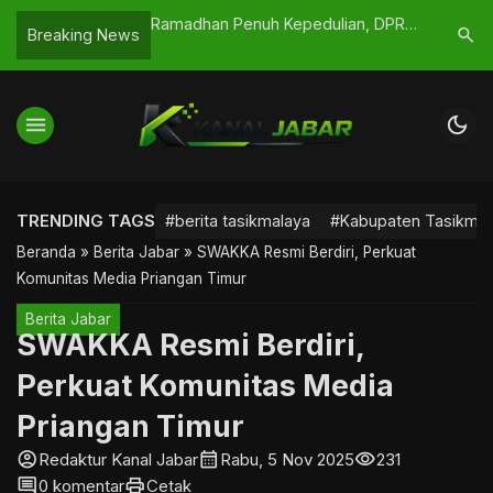
uh Kepedulian, DPRD
Sampah Menumpuk di Pasar
Catat Ta
search
Breaking News
kmalaya Bagi 600
Pancasila, Dinas LH Dinilai Lamban
Nasiona
23 Hari
menu
dark_mode
TRENDING TAGS
#berita tasikmalaya
#Kabupaten Tasikmal
Beranda
»
Berita Jabar
»
SWAKKA Resmi Berdiri, Perkuat
Komunitas Media Priangan Timur
Berita Jabar
SWAKKA Resmi Berdiri,
Perkuat Komunitas Media
Priangan Timur
account_circle
calendar_month
visibility
Redaktur Kanal Jabar
Rabu, 5 Nov 2025
231
comment
print
0 komentar
Cetak