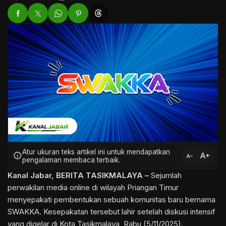
Atur ukuran teks artikel ini untuk mendapatkan
text_increase
info
text_decrease
pengalaman membaca terbaik.
Kanal Jabar
,
BERITA TASIKMALAYA
–
Sejumlah
perwakilan media online di wilayah Priangan Timur
menyepakati pembentukan sebuah komunitas baru bernama
SWAKKA. Kesepakatan tersebut lahir setelah diskusi intensif
yang digelar di
Kota Tasikmalaya
, Rabu (5/11/2025).