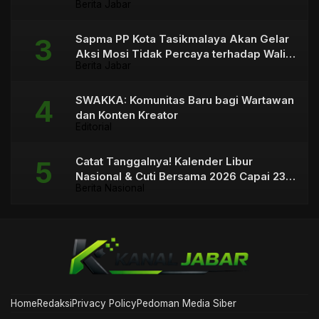
Berita Jabar
Sapma PP Kota Tasikmalaya Akan Gelar
Aksi Mosi Tidak Percaya terhadap Wali
Berita Jabar
Kota
SWAKKA: Komunitas Baru bagi Wartawan
dan Konten Kreator
Editorial
Catat Tanggalnya! Kalender Libur
Nasional & Cuti Bersama 2026 Capai 23
Berita Nasional
Hari
Home
Redaksi
Privacy Policy
Pedoman Media Siber