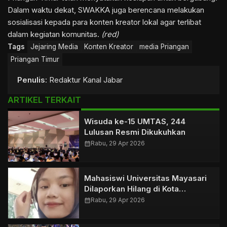
Dalam waktu dekat, SWAKKA juga berencana melakukan
sosialisasi kepada para konten kreator lokal agar terlibat
dalam kegiatan komunitas.
(red)
Tags
Jejaring Media
Konten Kreator
media Priangan
Priangan Timur
Penulis
: Redaktur Kanal Jabar
ARTIKEL TERKAIT
Wisuda ke-15 UMTAS, 244
Lulusan Resmi Dikukuhkan
calendar_month
Rabu, 29 Apr 2026
Mahasiswi Universitas Mayasari
Dilaporkan Hilang di Kota
Tasikmalaya
calendar_month
Rabu, 29 Apr 2026