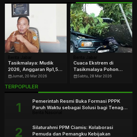
Berita Jabar
Berita Jabar
Tasikmalaya: Mudik
Cuaca Ekstrem di
2026, Anggaran Rp1,5
Tasikmalaya Pohon
Miliar Digelontorkan
Tumbang di Sejumlah
calendar_month
Jumat, 20 Mar 2026
calendar_month
Sabtu, 28 Mar 2026
Dinas PUTR
Titik
TERPOPULER
Pemerintah Resmi Buka Formasi PPPK
Paruh Waktu sebagai Solusi bagi Tenaga
Berita Nasional
Honorer
Silaturahmi PPM Ciamis: Kolaborasi
Pemuda dan Pemangku Kebijakan