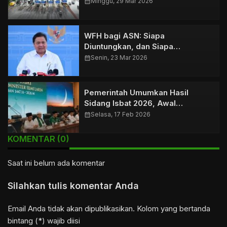
Tajam
calendar_month
Minggu, 29 Mar 2026
WFH bagi ASN: Siapa
Diuntungkan, dan Siapa
Dirugikan?
calendar_month
Senin, 23 Mar 2026
Pemerintah Umumkan Hasil
Sidang Isbat 2026, Awal
Ramadhan 1447.H Ditentukan
calendar_month
Selasa, 17 Feb 2026
KOMENTAR (0)
Saat ini belum ada komentar
Silahkan tulis komentar Anda
Email Anda tidak akan dipublikasikan. Kolom yang bertanda
bintang (*) wajib diisi