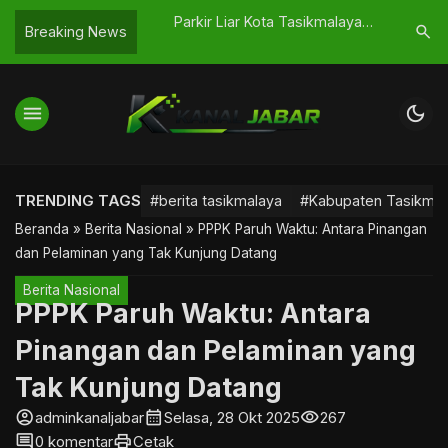
 Dibuka,
Parkir Liar Kota Tasikmalaya
Cahaya R
search
Breaking News
…
i Terlihat
Menjamur Saat Ramadhan, Ganggu
Rahmatul
Aktivitas Ngabuburit
Kepeduli
menu
dark_mode
TRENDING TAGS
#berita tasikmalaya
#Kabupaten Tasikmal
Beranda
»
Berita Nasional
»
PPPK Paruh Waktu: Antara Pinangan
dan Pelaminan yang Tak Kunjung Datang
Berita Nasional
PPPK Paruh Waktu: Antara
Pinangan dan Pelaminan yang
Tak Kunjung Datang
account_circle
calendar_month
visibility
adminkanaljabar
Selasa, 28 Okt 2025
267
comment
print
0 komentar
Cetak