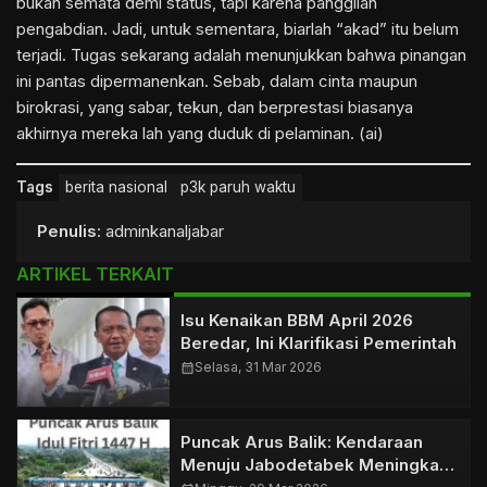
bukan semata demi status, tapi karena panggilan
pengabdian. Jadi, untuk sementara, biarlah “akad” itu belum
terjadi. Tugas sekarang adalah menunjukkan bahwa pinangan
ini pantas dipermanenkan. Sebab, dalam cinta maupun
birokrasi, yang sabar, tekun, dan berprestasi biasanya
akhirnya mereka lah yang duduk di pelaminan. (ai)
Tags
berita nasional
p3k paruh waktu
Penulis
: adminkanaljabar
ARTIKEL TERKAIT
Isu Kenaikan BBM April 2026
Beredar, Ini Klarifikasi Pemerintah
calendar_month
Selasa, 31 Mar 2026
Puncak Arus Balik: Kendaraan
Menuju Jabodetabek Meningkat