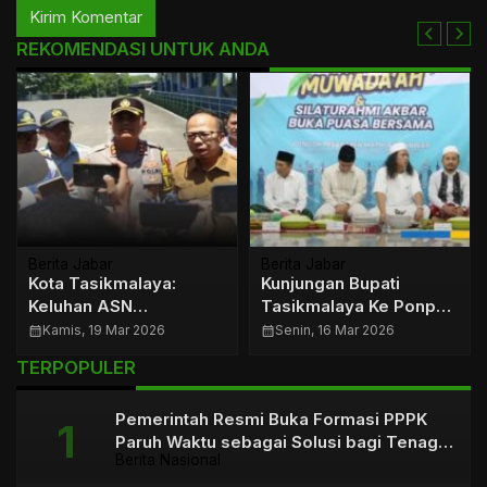
REKOMENDASI UNTUK ANDA
Berita Jabar
Berita Jabar
Kota Tasikmalaya:
Kunjungan Bupati
Keluhan ASN
Tasikmalaya Ke Ponpes
Memuncak, THR
Mathla’ul Anwar
calendar_month
Kamis, 19 Mar 2026
calendar_month
Senin, 16 Mar 2026
Dibayar Bertahap
Sariwangi
TERPOPULER
Pemerintah Resmi Buka Formasi PPPK
Paruh Waktu sebagai Solusi bagi Tenaga
Berita Nasional
Honorer