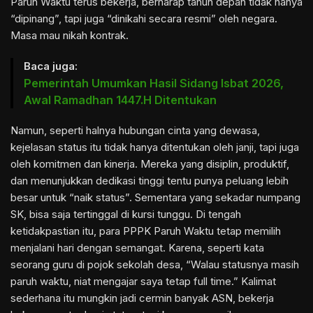
Paruh Waktu terus bekerja, berharap tahun depan tidak hanya
“dipinang”, tapi juga “dinikahi secara resmi” oleh negara.
Masa mau nikah kontrak.
Baca juga:
Pemerintah Umumkan Hasil Sidang Isbat 2026,
Awal Ramadhan 1447.H Ditentukan
Namun, seperti halnya hubungan cinta yang dewasa,
kejelasan status itu tidak hanya ditentukan oleh janji, tapi juga
oleh komitmen dan kinerja. Mereka yang disiplin, produktif,
dan menunjukkan dedikasi tinggi tentu punya peluang lebih
besar untuk “naik status”. Sementara yang sekadar numpang
SK, bisa saja tertinggal di kursi tunggu. Di tengah
ketidakpastian itu, para PPPK Paruh Waktu tetap memilih
menjalani hari dengan semangat. Karena, seperti kata
seorang guru di pojok sekolah desa, “Walau statusnya masih
paruh waktu, niat mengajar saya tetap full time.” Kalimat
sederhana itu mungkin jadi cermin banyak ASN, bekerja