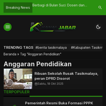
ator dan Fasilitator,
Berbagi di Bulan Suci: Dosen dan
Pemkab Ci
search
Breaking News
s Lepas Peserta KKN
Karyawan STIKes Muhammadiyah
Pelaksana
Ciamis Salurkan Zakat Fitrah
menu
dark_mode
TRENDING TAGS
#berita tasikmalaya
#Kabupaten Tasikmal
Beranda
»
Tag "Anggaran Pendidikan"
Anggaran Pendidikan
Ribuan Sekolah Rusak Tasikmalaya,
peran DPRD Disorot
calendar_month
Sabtu, 18 Okt 2025
TERPOPULER
Pemerintah Resmi Buka Formasi PPPK