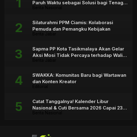
Paruh Waktu sebagai Solusi bagi Tenaga
Berita Nasional
Honorer
Silaturahmi PPM Ciamis: Kolaborasi
Pemuda dan Pemangku Kebijakan
Berita Jabar
Sapma PP Kota Tasikmalaya Akan Gelar
Aksi Mosi Tidak Percaya terhadap Wali
Berita Jabar
Kota
SWAKKA: Komunitas Baru bagi Wartawan
dan Konten Kreator
Editorial
Catat Tanggalnya! Kalender Libur
Nasional & Cuti Bersama 2026 Capai 23
Berita Nasional
Hari