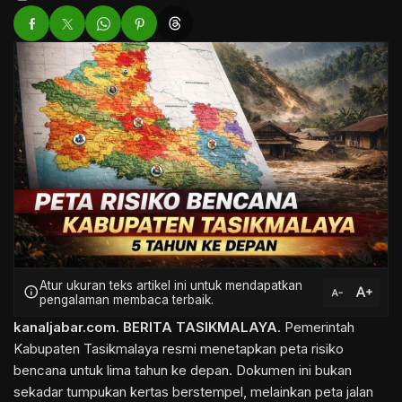
Atur ukuran teks artikel ini untuk mendapatkan
text_increase
info
text_decrease
pengalaman membaca terbaik.
kanaljabar.com.
BERITA TASIKMALAYA
. Pemerintah
Kabupaten Tasikmalaya resmi menetapkan peta risiko
bencana untuk lima tahun ke depan. Dokumen ini bukan
sekadar tumpukan kertas berstempel, melainkan peta jalan