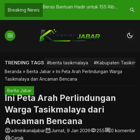
026, Anggaran
Beras Bantuan Hadir untuk 155 Ribu
KH Miftah
search
Breaking News
elontorkan Dinas
Warga, Pemkab Ciamis dan Bulog
Pasar Ci
Bergerak Bersama
Sikap Te
menu
dark_mode
TRENDING TAGS
#berita tasikmalaya
#Kabupaten Tasikmal
Beranda
»
Berita Jabar
»
Ini Peta Arah Perlindungan Warga
Tasikmalaya dari Ancaman Bencana
Berita Jabar
Ini Peta Arah Perlindungan
Warga Tasikmalaya dari
Ancaman Bencana
account_circle
calendar_month
visibility
comment
adminkanaljabar
Jumat, 9 Jan 2026
255
0 komentar
print
Cetak