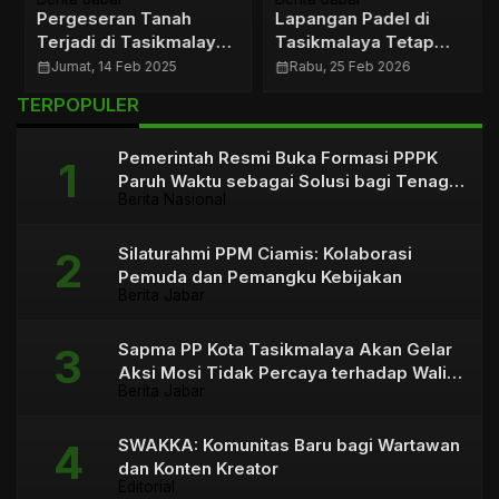
Pergeseran Tanah
Lapangan Padel di
Terjadi di Tasikmalaya,
Tasikmalaya Tetap
Warga Diminta Waspada
Beroperasi, Izin Dikebut
calendar_month
Jumat, 14 Feb 2025
calendar_month
Rabu, 25 Feb 2026
TERPOPULER
Pemerintah Resmi Buka Formasi PPPK
Paruh Waktu sebagai Solusi bagi Tenaga
Berita Nasional
Honorer
Silaturahmi PPM Ciamis: Kolaborasi
Pemuda dan Pemangku Kebijakan
Berita Jabar
Sapma PP Kota Tasikmalaya Akan Gelar
Aksi Mosi Tidak Percaya terhadap Wali
Berita Jabar
Kota
SWAKKA: Komunitas Baru bagi Wartawan
dan Konten Kreator
Editorial