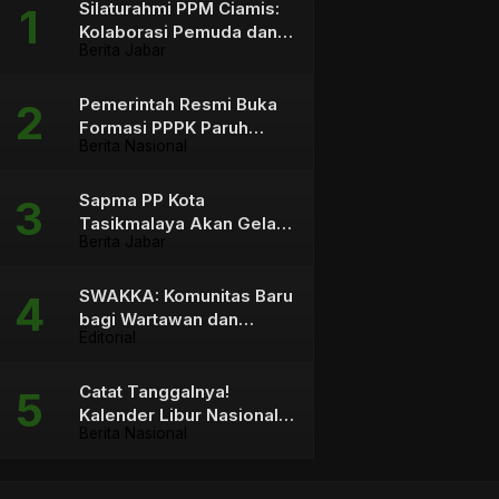
Silaturahmi PPM Ciamis:
Kolaborasi Pemuda dan
Berita Jabar
Pemangku Kebijakan
Pemerintah Resmi Buka
Formasi PPPK Paruh
Berita Nasional
Waktu sebagai Solusi
bagi Tenaga Honorer
Sapma PP Kota
Tasikmalaya Akan Gelar
Berita Jabar
Aksi Mosi Tidak Percaya
terhadap Wali Kota
SWAKKA: Komunitas Baru
bagi Wartawan dan
Editorial
Konten Kreator
Catat Tanggalnya!
Kalender Libur Nasional &
Berita Nasional
Cuti Bersama 2026 Capai
23 Hari