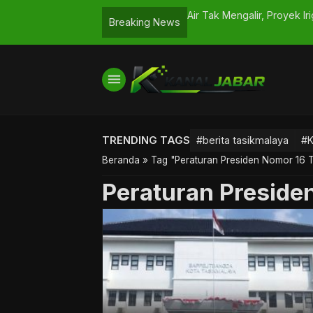
hur di Bumikersanagara, Warga Sempat
Air Tak Mengalir, Proyek Ir
Breaking News
menu
TRENDING TAGS
#berita tasikmalaya
#K
Beranda
»
Tag "Peraturan Presiden Nomor 16 
Peraturan Preside