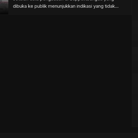
dibuka ke publik menunjukkan indikasi yang tidak
lazim. Dari penelusuran terhadap ratusan paket
pengadaan, setidaknya terdapat tiga pola utama yang
memicu pertanyaan serius terkait proses pengadaan
barang dan jasa. Kesamaan Pagu dan Realisasi
Anggaran Sorotan pertama […]