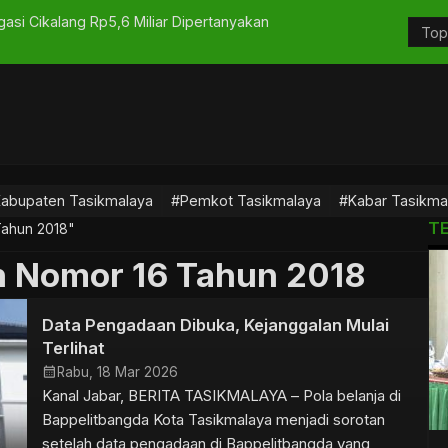
igasi Cikalang Rp5,6 Miliar Dipertanyakan
Ajak Desa 
abupaten Tasikmalaya
#Pemkot Tasikmalaya
#Kabar Tasikma
T
Tahun 2018"
n Nomor 16 Tahun 2018
Data Pengadaan Dibuka, Kejanggalan Mulai
Terlihat
calendar_month
Rabu, 18 Mar 2026
Kanal Jabar, BERITA TASIKMALAYA – Pola belanja di
Bappelitbangda Kota Tasikmalaya menjadi sorotan
setelah data pengadaan di Bappelitbangda yang