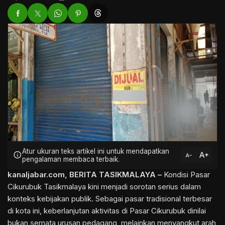
Atur ukuran teks artikel ini untuk mendapatkan
text_increase
info
text_decrease
pengalaman membaca terbaik.
kanaljabar.com,
BERITA TASIKMALAYA
–
Kondisi Pasar
Cikurubuk Tasikmalaya kini menjadi sorotan serius dalam
konteks kebijakan publik. Sebagai pasar tradisional terbesar
di kota ini, keberlanjutan aktivitas di Pasar Cikurubuk dinilai
bukan semata urusan pedagang, melainkan menyangkut arah