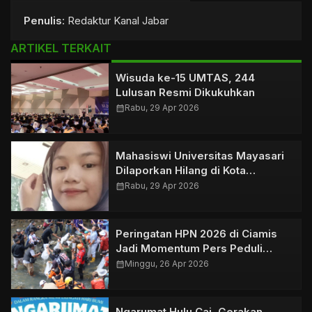
Penulis
: Redaktur Kanal Jabar
ARTIKEL TERKAIT
Wisuda ke-15 UMTAS, 244
Lulusan Resmi Dikukuhkan
calendar_month
Rabu, 29 Apr 2026
Mahasiswi Universitas Mayasari
Dilaporkan Hilang di Kota
Tasikmalaya
calendar_month
Rabu, 29 Apr 2026
Peringatan HPN 2026 di Ciamis
Jadi Momentum Pers Peduli
Lingkungan
calendar_month
Minggu, 26 Apr 2026
Ngarumat Hulu Cai, Gerakan