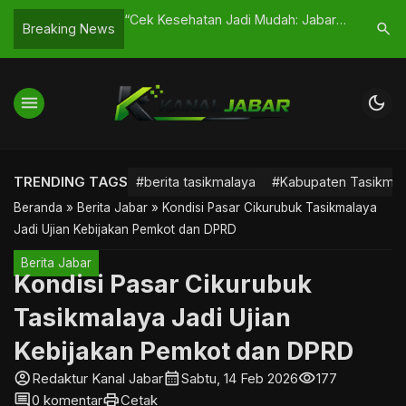
Simpang Pilkada:
“Cek Kesehatan Jadi Mudah: Jabar
Mudik 202
search
Breaking News
Gratiskan Biaya Pemeriksaan Mulai
Operasi K
Bulan Depan”
Disiagak
menu
dark_mode
TRENDING TAGS
#berita tasikmalaya
#Kabupaten Tasikmal
Beranda
»
Berita Jabar
»
Kondisi Pasar Cikurubuk Tasikmalaya
Jadi Ujian Kebijakan Pemkot dan DPRD
Berita Jabar
Kondisi Pasar Cikurubuk
Tasikmalaya Jadi Ujian
Kebijakan Pemkot dan DPRD
account_circle
calendar_month
visibility
Redaktur Kanal Jabar
Sabtu, 14 Feb 2026
177
comment
print
0 komentar
Cetak