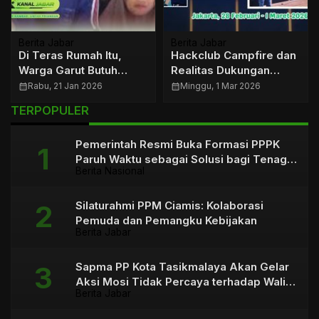
Berita Jabar
Berita Jabar
Di Teras Rumah Itu,
Hackclub Campfire dan
Warga Garut Butuh
Realitas Dukungan
Pertolongan dan Sisa
untuk Talenta Digital
calendar_month
Rabu, 21 Jan 2026
calendar_month
Minggu, 1 Mar 2026
Harapan
Tasikmalaya
TERPOPULER
Pemerintah Resmi Buka Formasi PPPK
Paruh Waktu sebagai Solusi bagi Tenaga
Berita Nasional
Honorer
Silaturahmi PPM Ciamis: Kolaborasi
Pemuda dan Pemangku Kebijakan
Berita Jabar
Sapma PP Kota Tasikmalaya Akan Gelar
Aksi Mosi Tidak Percaya terhadap Wali
Berita Jabar
Kota