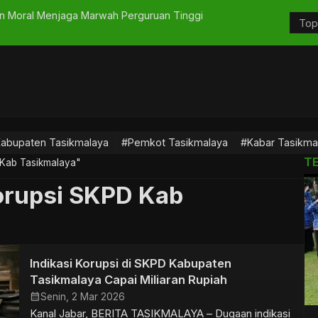
an Moral Menjaga Marwah Perguruan Tinggi
Bupati Tas
Swasembad
abupaten Tasikmalaya
#Pemkot Tasikmalaya
#Kabar Tasikma
T
 Kab Tasikmalaya"
orupsi SKPD Kab
Indikasi Korupsi di SKPD Kabupaten
Tasikmalaya Capai Miliaran Rupiah
calendar_month
Senin, 2 Mar 2026
Kanal Jabar, BERITA TASIKMALAYA – Dugaan indikasi