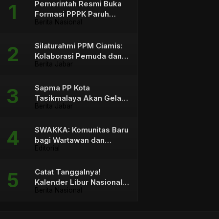
Pemerintah Resmi Buka
Formasi PPPK Paruh
Berita Nasional
Waktu sebagai Solusi
bagi Tenaga Honorer
Silaturahmi PPM Ciamis:
Kolaborasi Pemuda dan
Berita Jabar
Pemangku Kebijakan
Sapma PP Kota
Tasikmalaya Akan Gelar
Berita Jabar
Aksi Mosi Tidak Percaya
terhadap Wali Kota
SWAKKA: Komunitas Baru
bagi Wartawan dan
Editorial
Konten Kreator
Catat Tanggalnya!
Kalender Libur Nasional &
Berita Nasional
Cuti Bersama 2026 Capai
23 Hari