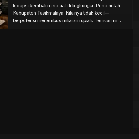
korupsi kembali mencuat di lingkungan Pemerintah
Kabupaten Tasikmalaya. Nilainya tidak kecil—
berpotensi menembus miliaran rupiah. Temuan ini
diungkap oleh Diki Samani dari Albadar Institute dalam
wawancara, Senin (02/03/2026). Ia mengaku telah
melakukan penelusuran dokumen perencanaan, DPA,
hingga realisasi kegiatan di lapangan. “Saya sudah
crosscheck antara dokumen dan realisasi. Ada […]