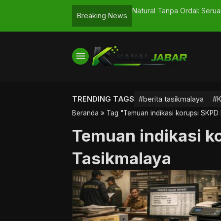
Pelaminan yang Tak Kunjung Datang
Natural Tanpa Ordal: Seru
Breaking News
menu
TRENDING TAGS
#berita tasikmalaya
#K
Beranda
»
Tag "Temuan indikasi korupsi SKPD
Temuan indikasi k
Tasikmalaya