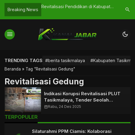
2026 Gratis Dibuka
Revitalisasi Pendidikan di Kabupaten
Kejari Ta
search
Breaking News
 Kuota Terbatas!
Tasikmalaya: Apa yang Sebenarnya
Banjar, D
Berubah di Sekolah?
menu
dark_mode
TRENDING TAGS
#berita tasikmalaya
#Kabupaten Tasikmal
Beranda
»
Tag "Revitalisasi Gedung"
Revitalisasi Gedung
Indikasi Korupsi Revitalisasi PLUT
Tasikmalaya, Tender Seolah
Formalitas?
calendar_month
Rabu, 24 Des 2025
TERPOPULER
Silaturahmi PPM Ciamis: Kolaborasi