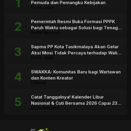
Pemuda dan Pemangku Kebijakan
Berita Jabar
Pemerintah Resmi Buka Formasi PPPK
Paruh Waktu sebagai Solusi bagi Tenaga
Berita Nasional
Honorer
Sapma PP Kota Tasikmalaya Akan Gelar
Aksi Mosi Tidak Percaya terhadap Wali
Berita Jabar
Kota
SWAKKA: Komunitas Baru bagi Wartawan
dan Konten Kreator
Editorial
Catat Tanggalnya! Kalender Libur
Nasional & Cuti Bersama 2026 Capai 23
Berita Nasional
Hari