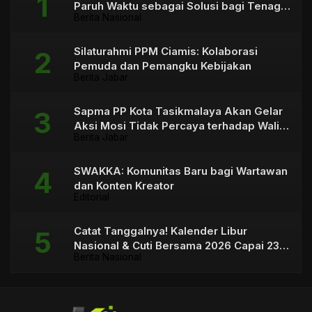
Paruh Waktu sebagai Solusi bagi Tenaga
Berita Nasional
Honorer
Silaturahmi PPM Ciamis: Kolaborasi
Pemuda dan Pemangku Kebijakan
Berita Jabar
Sapma PP Kota Tasikmalaya Akan Gelar
Aksi Mosi Tidak Percaya terhadap Wali
Berita Jabar
Kota
SWAKKA: Komunitas Baru bagi Wartawan
dan Konten Kreator
Editorial
Catat Tanggalnya! Kalender Libur
Nasional & Cuti Bersama 2026 Capai 23
Berita Nasional
Hari