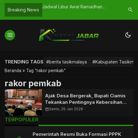
ayan: Aparat Turun
Jadwal Libur Awal Ramadhan
Sapma PP
search
Breaking News
kan Pendaki Aman
Terbaru, Jangan Sampai Terlewat
Gelar Aks
terhadap 
menu
dark_mode
TRENDING TAGS
#berita tasikmalaya
#Kabupaten Tasikmal
Beranda
»
Tag "rakor pemkab"
rakor pemkab
Ajak Desa Bergerak, Bupati Ciamis
Tekankan Pentingnya Kebersihan
Lingkungan
calendar_month
Senin, 26 Jan 2026
TERPOPULER
Pemerintah Resmi Buka Formasi PPPK