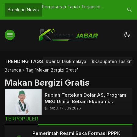
tua DPRD Kota
Pergeseran Tanah Terjadi di
KH Miftah
search
Breaking News
Korupsi Dipastikan
Tasikmalaya, Warga Diminta
Pasar Ci
Waspada
Sikap Te
menu
dark_mode
TRENDING TAGS
#berita tasikmalaya
#Kabupaten Tasikmal
Beranda
»
Tag "Makan Bergizi Gratis"
Makan Bergizi Gratis
Rupiah Tertekan Dolar AS, Program
MBG Dinilai Bebani Ekonomi
Nasional
calendar_month
Rabu, 17 Jun 2026
TERPOPULER
Pemerintah Resmi Buka Formasi PPPK