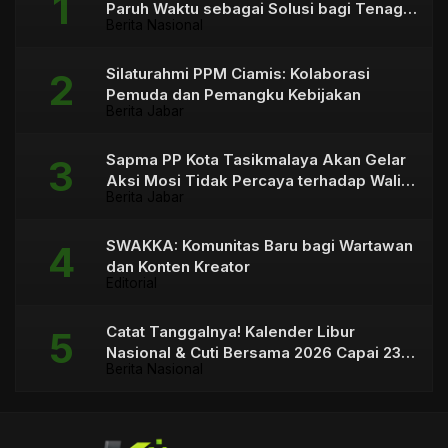
Paruh Waktu sebagai Solusi bagi Tenaga
Berita Nasional
Honorer
Silaturahmi PPM Ciamis: Kolaborasi
Pemuda dan Pemangku Kebijakan
Berita Jabar
Sapma PP Kota Tasikmalaya Akan Gelar
Aksi Mosi Tidak Percaya terhadap Wali
Berita Jabar
Kota
SWAKKA: Komunitas Baru bagi Wartawan
dan Konten Kreator
Editorial
Catat Tanggalnya! Kalender Libur
Nasional & Cuti Bersama 2026 Capai 23
Berita Nasional
Hari