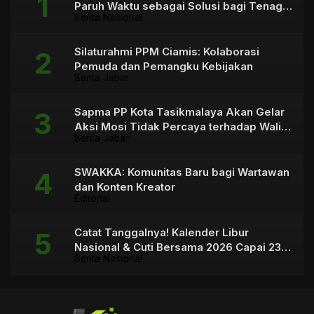
Paruh Waktu sebagai Solusi bagi Tenaga
Berita Nasional
Honorer
Silaturahmi PPM Ciamis: Kolaborasi
Pemuda dan Pemangku Kebijakan
Berita Jabar
Sapma PP Kota Tasikmalaya Akan Gelar
Aksi Mosi Tidak Percaya terhadap Wali
Berita Jabar
Kota
SWAKKA: Komunitas Baru bagi Wartawan
dan Konten Kreator
Editorial
Catat Tanggalnya! Kalender Libur
Nasional & Cuti Bersama 2026 Capai 23
Berita Nasional
Hari