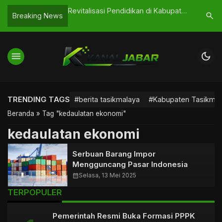
 Pohon di Salawu
Revitalisasi Pendidikan di Kabupaten
Tasikmala
search
Breaking News
kmalaya
Tasikmalaya: Apa yang Sebenarnya
Elite vs 
Berubah di Sekolah?
menu
dark_mode
TRENDING TAGS
#berita tasikmalaya
#Kabupaten Tasikmal
Beranda
»
Tag "kedaulatan ekonomi"
kedaulatan ekonomi
Serbuan Barang Impor
Mengguncang Pasar Indonesia
calendar_month
Selasa, 13 Mei 2025
TERPOPULER
Pemerintah Resmi Buka Formasi PPPK