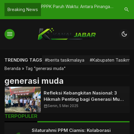
aran, Audiensi
PPPK Paruh Waktu: Antara Pinangan
Kejari Ta
search
Breaking News
lan Justru
dan Pelaminan yang Tak Kunjung
Banjar, D
Datang
menu
dark_mode
TRENDING TAGS
#berita tasikmalaya
#Kabupaten Tasikmal
Beranda
»
Tag "generasi muda"
generasi muda
Refleksi Kebangkitan Nasional: 3
Hikmah Penting bagi Generasi Muda
Tasikmalaya
calendar_month
Senin, 5 Mei 2025
TERPOPULER
Silaturahmi PPM Ciamis: Kolaborasi