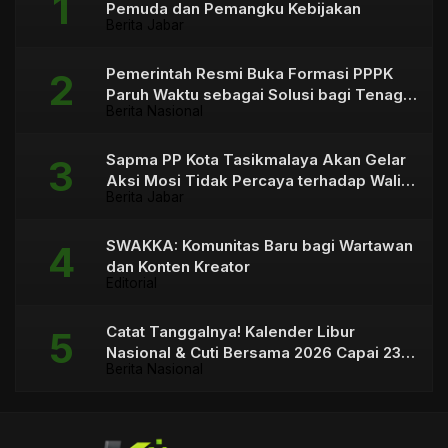
Pemuda dan Pemangku Kebijakan
Berita Jabar
Pemerintah Resmi Buka Formasi PPPK
Paruh Waktu sebagai Solusi bagi Tenaga
Berita Nasional
Honorer
Sapma PP Kota Tasikmalaya Akan Gelar
Aksi Mosi Tidak Percaya terhadap Wali
Berita Jabar
Kota
SWAKKA: Komunitas Baru bagi Wartawan
dan Konten Kreator
Editorial
Catat Tanggalnya! Kalender Libur
Nasional & Cuti Bersama 2026 Capai 23
Berita Nasional
Hari