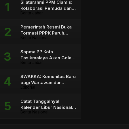
Silaturahmi PPM Ciamis:
Kolaborasi Pemuda dan
Berita Jabar
Pemangku Kebijakan
Pemerintah Resmi Buka
Formasi PPPK Paruh
Berita Nasional
Waktu sebagai Solusi
bagi Tenaga Honorer
Sapma PP Kota
Tasikmalaya Akan Gelar
Berita Jabar
Aksi Mosi Tidak Percaya
terhadap Wali Kota
SWAKKA: Komunitas Baru
bagi Wartawan dan
Editorial
Konten Kreator
Catat Tanggalnya!
Kalender Libur Nasional &
Berita Nasional
Cuti Bersama 2026 Capai
23 Hari