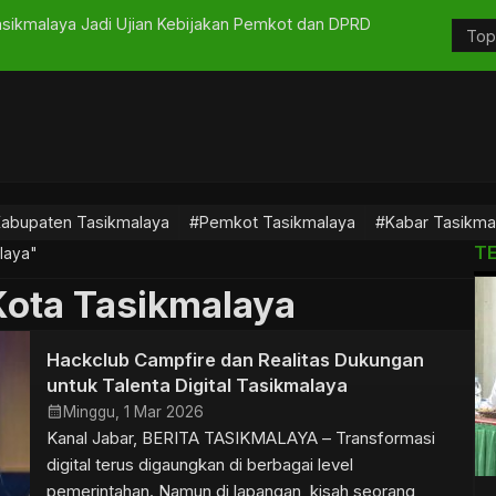
asikmalaya Jadi Ujian Kebijakan Pemkot dan DPRD
Satu Desa 
abupaten Tasikmalaya
#Pemkot Tasikmalaya
#Kabar Tasikma
T
laya"
Kota Tasikmalaya
Hackclub Campfire dan Realitas Dukungan
untuk Talenta Digital Tasikmalaya
calendar_month
Minggu, 1 Mar 2026
Kanal Jabar, BERITA TASIKMALAYA – Transformasi
digital terus digaungkan di berbagai level
pemerintahan. Namun di lapangan, kisah seorang