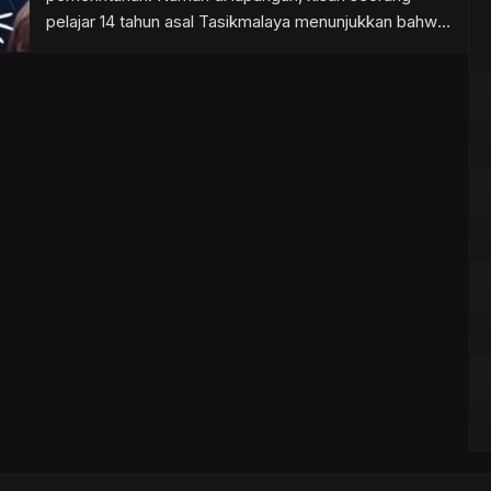
pelajar 14 tahun asal Tasikmalaya menunjukkan bahwa
jalan menuju ekosistem digital belum sepenuhnya
ditopang sistem yang kuat. Arkanurrizky A.H, siswa
SMP Negeri 1 Tasikmalaya, menjadi salah satu peserta
dalam ajang Hackclub Campfire yang digelar di
Perpustakaan Jakarta […]