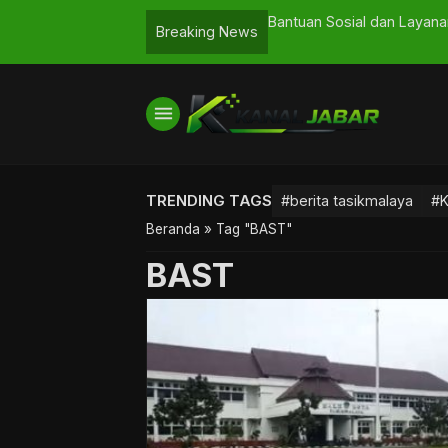
o Tasikmalaya Cek Stasiun Rajapolah
Bantuan Sosial dan Layana
Breaking News
Perkuat Validasi Data
menu
TRENDING TAGS
#berita tasikmalaya
#K
Beranda
»
Tag "BAST"
BAST