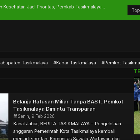
n Kesehatan Jadi Prioritas, Pemkab Tasikmalaya
Sapma PP K
Kota
abupaten Tasikmalaya
#Kabar Tasikmalaya
#Pemkot Tasikma
T
Belanja Ratusan Miliar Tanpa BAST, Pemkot
Tasikmalaya Diminta Transparan
calendar_month
Senin, 9 Feb 2026
Kanal Jabar, BERITA TASIKMALAYA – Pengelolaan
anggaran Pemerintah Kota Tasikmalaya kembali
menjadi sorotan. Komunitas Sawala Wartawan dan