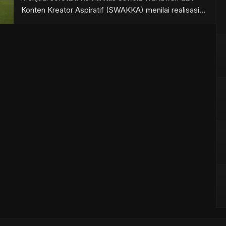
Konten Kreator Aspiratif (SWAKKA) menilai realisasi
belanja daerah senilai lebih dari Rp145 miliar belum
didukung laporan serah terima atau Berita Acara Serah
Terima (BAST) yang sah. Sekretaris SWAKKA, Asep
Ishak, mengatakan ketiadaan BAST atas belanja yang
telah direalisasikan […]