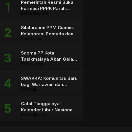
Pemerintah Resmi Buka
Formasi PPPK Paruh
Berita Nasional
Waktu sebagai Solusi
bagi Tenaga Honorer
Silaturahmi PPM Ciamis:
Kolaborasi Pemuda dan
Berita Jabar
Pemangku Kebijakan
Sapma PP Kota
Tasikmalaya Akan Gelar
Berita Jabar
Aksi Mosi Tidak Percaya
terhadap Wali Kota
SWAKKA: Komunitas Baru
bagi Wartawan dan
Editorial
Konten Kreator
Catat Tanggalnya!
Kalender Libur Nasional &
Berita Nasional
Cuti Bersama 2026 Capai
23 Hari