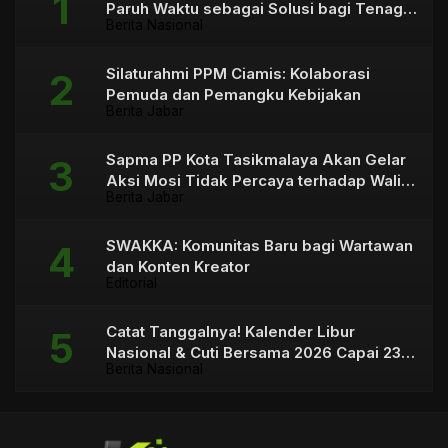
Paruh Waktu sebagai Solusi bagi Tenaga
Berita Nasional
Honorer
Silaturahmi PPM Ciamis: Kolaborasi
Pemuda dan Pemangku Kebijakan
Berita Jabar
Sapma PP Kota Tasikmalaya Akan Gelar
Aksi Mosi Tidak Percaya terhadap Wali
Berita Jabar
Kota
SWAKKA: Komunitas Baru bagi Wartawan
dan Konten Kreator
Editorial
Catat Tanggalnya! Kalender Libur
Nasional & Cuti Bersama 2026 Capai 23
Berita Nasional
Hari