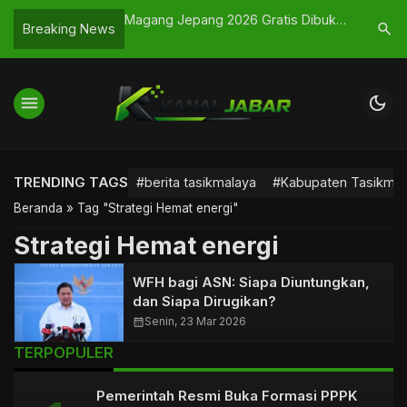
atat
Magang Jepang 2026 Gratis Dibuka
Menakar Efektivitas Biro
search
Breaking News
di Tasikmalaya, Kuota Terbatas!
Kepemimpinan di Pemeri
Tasikmalaya
menu
dark_mode
TRENDING TAGS
#berita tasikmalaya
#Kabupaten Tasikmal
Beranda
»
Tag "Strategi Hemat energi"
Strategi Hemat energi
WFH bagi ASN: Siapa Diuntungkan,
dan Siapa Dirugikan?
calendar_month
Senin, 23 Mar 2026
TERPOPULER
Pemerintah Resmi Buka Formasi PPPK