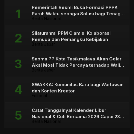
Pemerintah Resmi Buka Formasi PPPK
Paruh Waktu sebagai Solusi bagi Tenaga
Berita Nasional
Honorer
Silaturahmi PPM Ciamis: Kolaborasi
Pemuda dan Pemangku Kebijakan
Berita Jabar
Sapma PP Kota Tasikmalaya Akan Gelar
Aksi Mosi Tidak Percaya terhadap Wali
Berita Jabar
Kota
SWAKKA: Komunitas Baru bagi Wartawan
dan Konten Kreator
Editorial
Catat Tanggalnya! Kalender Libur
Nasional & Cuti Bersama 2026 Capai 23
Berita Nasional
Hari