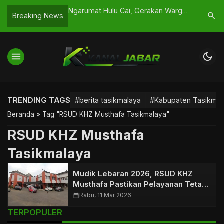
ngunan! Ini 7
Ngarumat Hulu Cai, Gerakan Warga
Hackclub 
search
Breaking News
as Kota Tasikmalaya
Jaga Air Bersih
Dukungan 
Tasikmal
menu
dark_mode
TRENDING TAGS
#berita tasikmalaya
#Kabupaten Tasikmal
Beranda
»
Tag "RSUD KHZ Musthafa Tasikmalaya"
RSUD KHZ Musthafa
Tasikmalaya
Mudik Lebaran 2026, RSUD KHZ
Musthafa Pastikan Pelayanan Tetap
Optimal
calendar_month
Rabu, 11 Mar 2026
TERPOPULER