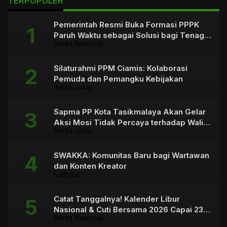
TERPOPULER
Pemerintah Resmi Buka Formasi PPPK
Paruh Waktu sebagai Solusi bagi Tenaga
Berita Nasional
Honorer
Silaturahmi PPM Ciamis: Kolaborasi
Pemuda dan Pemangku Kebijakan
Berita Jabar
Sapma PP Kota Tasikmalaya Akan Gelar
Aksi Mosi Tidak Percaya terhadap Wali
Berita Jabar
Kota
SWAKKA: Komunitas Baru bagi Wartawan
dan Konten Kreator
Editorial
Catat Tanggalnya! Kalender Libur
Nasional & Cuti Bersama 2026 Capai 23
Berita Nasional
Hari