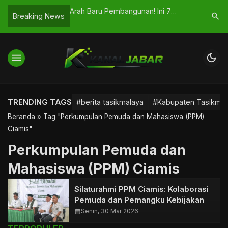
ikurubuk
Arah Baru Pembangunan! Ini 7
Mudik 202
search
Breaking News
i Ujian Kebijakan
Program Prioritas Kota Tasikmalaya
Operasi K
RD
Disiagak
menu
dark_mode
TRENDING TAGS
#berita tasikmalaya
#Kabupaten Tasikmal
Beranda
»
Tag "Perkumpulan Pemuda dan Mahasiswa (PPM)
Ciamis"
Perkumpulan Pemuda dan
Mahasiswa (PPM) Ciamis
Silaturahmi PPM Ciamis: Kolaborasi
Pemuda dan Pemangku Kebijakan
calendar_month
Senin, 30 Mar 2026