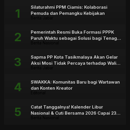
Silaturahmi PPM Ciamis: Kolaborasi
Pemuda dan Pemangku Kebijakan
Berita Jabar
Pemerintah Resmi Buka Formasi PPPK
Paruh Waktu sebagai Solusi bagi Tenaga
Berita Nasional
Honorer
Sapma PP Kota Tasikmalaya Akan Gelar
Aksi Mosi Tidak Percaya terhadap Wali
Berita Jabar
Kota
SWAKKA: Komunitas Baru bagi Wartawan
dan Konten Kreator
Editorial
Catat Tanggalnya! Kalender Libur
Nasional & Cuti Bersama 2026 Capai 23
Berita Nasional
Hari