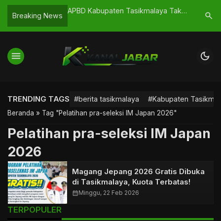
ntang Tasikmalaya
APBD Kabupaten Tasikmalaya Tak
Cuaca Ek
search
Breaking News
as Warga
Cukup Hanya Dokumen Anggaran
Pohon Tu
menu
dark_mode
TRENDING TAGS
#berita tasikmalaya
#Kabupaten Tasikmal
Beranda
»
Tag "Pelatihan pra-seleksi IM Japan 2026"
Pelatihan pra-seleksi IM Japan
2026
Magang Jepang 2026 Gratis Dibuka
di Tasikmalaya, Kuota Terbatas!
calendar_month
Minggu, 22 Feb 2026
TERPOPULER