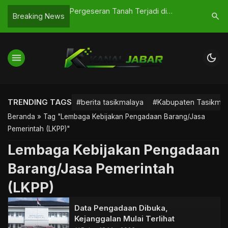
 Audiensi Komunitas
Pergeseran Tanah Terjadi di
Pemerint
search
Breaking News
 Kemitraan
Tasikmalaya, Warga Diminta
PPPK Par
sikmalaya
Waspada
bagi Ten
menu
dark_mode
TRENDING TAGS
#berita tasikmalaya
#Kabupaten Tasikmal
Beranda
»
Tag "Lembaga Kebijakan Pengadaan Barang/Jasa
Pemerintah (LKPP)"
Lembaga Kebijakan Pengadaan
Barang/Jasa Pemerintah
(LKPP)
Data Pengadaan Dibuka,
Kejanggalan Mulai Terlihat