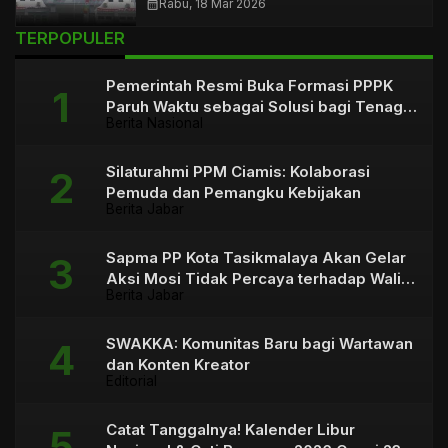
calendar_month
Rabu, 18 Mar 2026
TERPOPULER
Pemerintah Resmi Buka Formasi PPPK
Paruh Waktu sebagai Solusi bagi Tenaga
Berita Nasional
Honorer
Silaturahmi PPM Ciamis: Kolaborasi
Pemuda dan Pemangku Kebijakan
Berita Jabar
Sapma PP Kota Tasikmalaya Akan Gelar
Aksi Mosi Tidak Percaya terhadap Wali
Berita Jabar
Kota
SWAKKA: Komunitas Baru bagi Wartawan
dan Konten Kreator
Editorial
Catat Tanggalnya! Kalender Libur