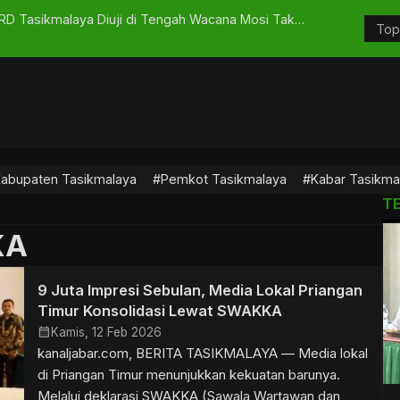
PRD Tasikmalaya Diuji di Tengah Wacana Mosi Tak
DBD Mengint
abupaten Tasikmalaya
#Pemkot Tasikmalaya
#Kabar Tasikma
T
KA
9 Juta Impresi Sebulan, Media Lokal Priangan
Timur Konsolidasi Lewat SWAKKA
calendar_month
Kamis, 12 Feb 2026
kanaljabar.com, BERITA TASIKMALAYA — Media lokal
di Priangan Timur menunjukkan kekuatan barunya.
Melalui deklarasi SWAKKA (Sawala Wartawan dan