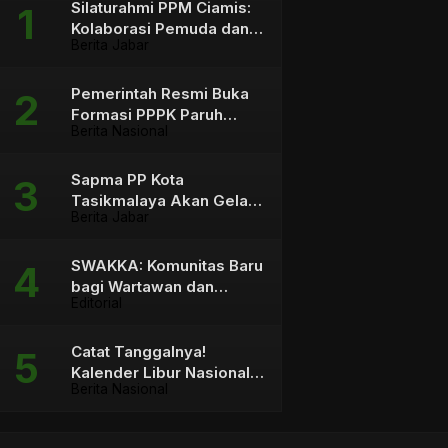
Silaturahmi PPM Ciamis:
Kolaborasi Pemuda dan
Berita Jabar
Pemangku Kebijakan
Pemerintah Resmi Buka
Formasi PPPK Paruh
Berita Nasional
Waktu sebagai Solusi
bagi Tenaga Honorer
Sapma PP Kota
Tasikmalaya Akan Gelar
Berita Jabar
Aksi Mosi Tidak Percaya
terhadap Wali Kota
SWAKKA: Komunitas Baru
bagi Wartawan dan
Editorial
Konten Kreator
Catat Tanggalnya!
Kalender Libur Nasional &
Berita Nasional
Cuti Bersama 2026 Capai
23 Hari