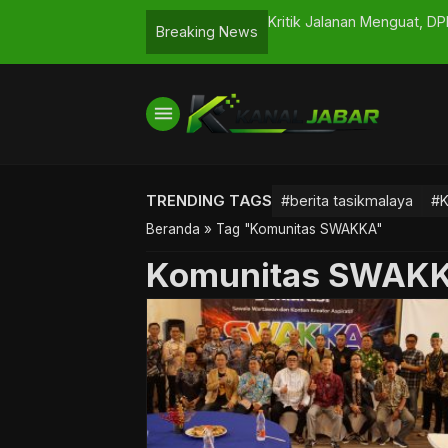
ir Bersih
Kritik Jalanan Menguat, D
Breaking News
Percaya
menu
TRENDING TAGS
#berita tasikmalaya
#K
Beranda
»
Tag "Komunitas SWAKKA"
Komunitas SWAK