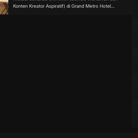
Konten Kreator Aspiratif) di Grand Metro Hotel
Tasikmalaya, Kamis (12/2/2026), sebanyak 13 media
resmi melakukan konsolidasi media lokal berbasis
kekuatan digital. Deklarasi ini bukan sekadar seremoni
organisasi. Di balik forum tersebut, tersimpan data
yang cukup mengejutkan. Berdasarkan […]