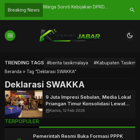
aya Apresiasi Atlet
Warga Soroti Kebijakan DPRD
APBD Kab
search
Breaking News
6
Tasikmalaya, Mengenai Tunjangan
Cukup Ha
Anggota
menu
dark_mode
TRENDING TAGS
#berita tasikmalaya
#Kabupaten Tasikmal
Beranda
»
Tag "Deklarasi SWAKKA"
Deklarasi SWAKKA
9 Juta Impresi Sebulan, Media Lokal
Priangan Timur Konsolidasi Lewat
SWAKKA
calendar_month
Kamis, 12 Feb 2026
TERPOPULER
Pemerintah Resmi Buka Formasi PPPK