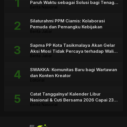
Paruh Waktu sebagai Solusi bagi Tenaga
Berita Nasional
Honorer
Silaturahmi PPM Ciamis: Kolaborasi
Pemuda dan Pemangku Kebijakan
Berita Jabar
Sapma PP Kota Tasikmalaya Akan Gelar
Aksi Mosi Tidak Percaya terhadap Wali
Berita Jabar
Kota
SWAKKA: Komunitas Baru bagi Wartawan
dan Konten Kreator
Editorial
Catat Tanggalnya! Kalender Libur
Nasional & Cuti Bersama 2026 Capai 23
Berita Nasional
Hari