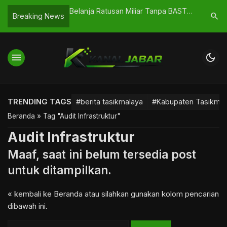
 Indonesia Vs Saint
Belanja Ratusan Miliar Tanpa BAST,
Diamnya 
search
Breaking News
di FIFA Series 2026
Pemkot Tasikmalaya Diminta
Pedagang
Transparan
menu
dark_mode
TRENDING TAGS
#berita tasikmalaya
#Kabupaten Tasikmal
Beranda
»
Tag "Audit Infrastruktur"
Audit Infrastruktur
Maaf, saat ini belum tersedia post
untuk ditampilkan.
« kembali ke Beranda
atau silahkan gunakan kolom pencarian
dibawah ini.