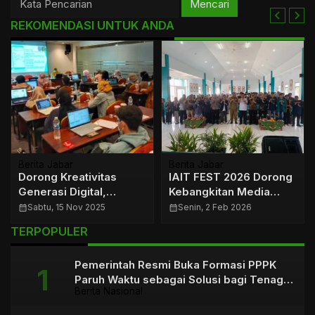
Mencari
REKOMENDASI UNTUK ANDA
Berita Jabar
Berita Jabar
Dorong Kreativitas
IAIT FEST 2026 Dorong
Generasi Digital,
Kebangkitan Media
Pelatihan Konten
Dakwah Kreatif di
calendar_month
Sabtu, 15 Nov 2025
calendar_month
Senin, 2 Feb 2026
Meriahkan HUT
Kalangan Pelajar
TERPOPULER
Tasikmalaya ke-24
Priangan Timur
Pemerintah Resmi Buka Formasi PPPK
Paruh Waktu sebagai Solusi bagi Tenaga
Berita Nasional
Honorer