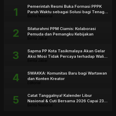
Pemerintah Resmi Buka Formasi PPPK
Paruh Waktu sebagai Solusi bagi Tenaga
Berita Nasional
Honorer
Silaturahmi PPM Ciamis: Kolaborasi
Pemuda dan Pemangku Kebijakan
Berita Jabar
Sapma PP Kota Tasikmalaya Akan Gelar
Aksi Mosi Tidak Percaya terhadap Wali
Berita Jabar
Kota
SWAKKA: Komunitas Baru bagi Wartawan
dan Konten Kreator
Editorial
Catat Tanggalnya! Kalender Libur
Nasional & Cuti Bersama 2026 Capai 23
Berita Nasional
Hari