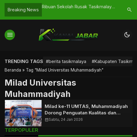
ngemis Soroti Data
Ribuan Sekolah Rusak Tasikmalaya,
Dorong Kr
search
Breaking News
miskinan di
peran DPRD Disorot
Pelatiha
Tasikmal
menu
dark_mode
TRENDING TAGS
#berita tasikmalaya
#Kabupaten Tasikmal
Beranda
»
Tag "Milad Universitas Muhammadiyah"
Milad Universitas
Muhammadiyah
Milad ke-11 UMTAS, Muhammadiyah
Dorong Penguatan Kualitas dan
Ekspansi Prodi
calendar_month
Sabtu, 24 Jan 2026
TERPOPULER