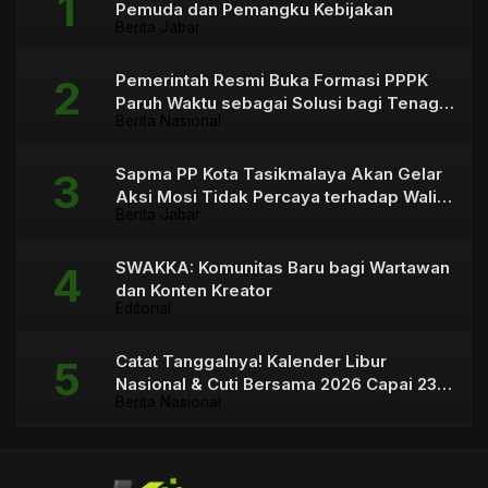
Pemuda dan Pemangku Kebijakan
Berita Jabar
Pemerintah Resmi Buka Formasi PPPK
Paruh Waktu sebagai Solusi bagi Tenaga
Berita Nasional
Honorer
Sapma PP Kota Tasikmalaya Akan Gelar
Aksi Mosi Tidak Percaya terhadap Wali
Berita Jabar
Kota
SWAKKA: Komunitas Baru bagi Wartawan
dan Konten Kreator
Editorial
Catat Tanggalnya! Kalender Libur
Nasional & Cuti Bersama 2026 Capai 23
Berita Nasional
Hari