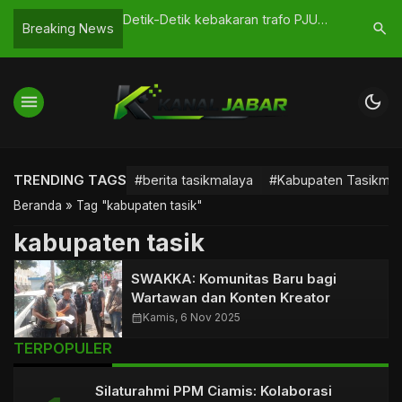
n Resbob Memanas,
Detik-Detik kebakaran trafo PJU
Tiga Kas
search
Breaking News
 Bandung Digugat
Saat Sahur di Bumikersanagara,
Berhasil 
Warga Sempat Panik
Tasikmal
menu
dark_mode
TRENDING TAGS
#berita tasikmalaya
#Kabupaten Tasikmal
Beranda
»
Tag "kabupaten tasik"
kabupaten tasik
SWAKKA: Komunitas Baru bagi
Wartawan dan Konten Kreator
calendar_month
Kamis, 6 Nov 2025
TERPOPULER
Silaturahmi PPM Ciamis: Kolaborasi