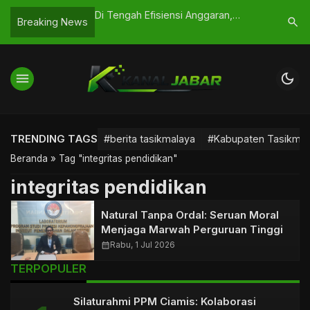
 di Tasikmalaya
Di Tengah Efisiensi Anggaran,
Milad ke
search
Breaking News
, Izin Dikebut
Pengadaan Sarung Rp841 Juta di
Dorong P
Tasikmalaya Dipertanyakan
Ekspansi 
menu
dark_mode
TRENDING TAGS
#berita tasikmalaya
#Kabupaten Tasikmal
Beranda
»
Tag "integritas pendidikan"
integritas pendidikan
Natural Tanpa Ordal: Seruan Moral
Menjaga Marwah Perguruan Tinggi
calendar_month
Rabu, 1 Jul 2026
TERPOPULER
Silaturahmi PPM Ciamis: Kolaborasi