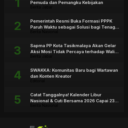
Pemuda dan Pemangku Kebijakan
Berita Jabar
Pemerintah Resmi Buka Formasi PPPK
Paruh Waktu sebagai Solusi bagi Tenaga
Berita Nasional
Honorer
Sapma PP Kota Tasikmalaya Akan Gelar
Aksi Mosi Tidak Percaya terhadap Wali
Berita Jabar
Kota
SWAKKA: Komunitas Baru bagi Wartawan
dan Konten Kreator
Editorial
Catat Tanggalnya! Kalender Libur
Nasional & Cuti Bersama 2026 Capai 23
Berita Nasional
Hari