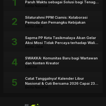
Paruh Waktu sebagai Solusi bagi Tenaga
Berita Nasional
Honorer
Silaturahmi PPM Ciamis: Kolaborasi
Pemuda dan Pemangku Kebijakan
Berita Jabar
Sapma PP Kota Tasikmalaya Akan Gelar
Aksi Mosi Tidak Percaya terhadap Wali
Berita Jabar
Kota
SWAKKA: Komunitas Baru bagi Wartawan
dan Konten Kreator
Editorial
Catat Tanggalnya! Kalender Libur
Nasional & Cuti Bersama 2026 Capai 23
Berita Nasional
Hari