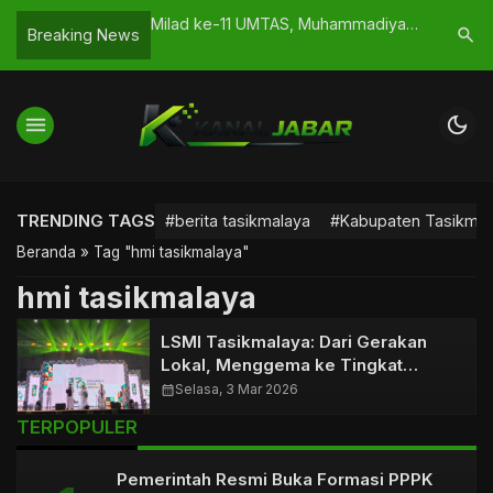
mbatan Cirahong:
Milad ke-11 UMTAS, Muhammadiyah
Natural T
search
Breaking News
vitas Dua
Dorong Penguatan Kualitas dan
Menjaga 
Ekspansi Prodi
menu
dark_mode
TRENDING TAGS
#berita tasikmalaya
#Kabupaten Tasikmal
Beranda
»
Tag "hmi tasikmalaya"
hmi tasikmalaya
LSMI Tasikmalaya: Dari Gerakan
Lokal, Menggema ke Tingkat
Nasional
calendar_month
Selasa, 3 Mar 2026
TERPOPULER
Pemerintah Resmi Buka Formasi PPPK