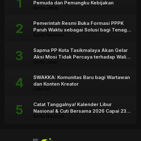
Pemuda dan Pemangku Kebijakan
Berita Jabar
Pemerintah Resmi Buka Formasi PPPK
Paruh Waktu sebagai Solusi bagi Tenaga
Berita Nasional
Honorer
Sapma PP Kota Tasikmalaya Akan Gelar
Aksi Mosi Tidak Percaya terhadap Wali
Berita Jabar
Kota
SWAKKA: Komunitas Baru bagi Wartawan
dan Konten Kreator
Editorial
Catat Tanggalnya! Kalender Libur
Nasional & Cuti Bersama 2026 Capai 23
Berita Nasional
Hari