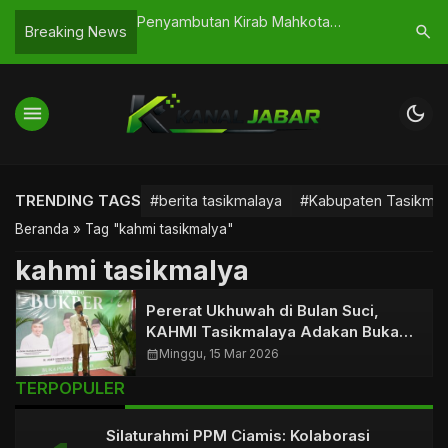
culik di
Penyambutan Kirab Mahkota
Melawan 
search
Breaking News
espon Cepat Aparat
Binokasih di Kawali, Menghidupkan
Imroni R
Jejak Sejarah Tatar Galuh
Award 20
menu
dark_mode
TRENDING TAGS
#berita tasikmalaya
#Kabupaten Tasikmal
Beranda
»
Tag "kahmi tasikmalya"
kahmi tasikmalya
Pererat Ukhuwah di Bulan Suci,
KAHMI Tasikmalaya Adakan Buka
Bersama
calendar_month
Minggu, 15 Mar 2026
TERPOPULER
Silaturahmi PPM Ciamis: Kolaborasi