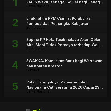
Paruh Waktu sebagai Solusi bagi Tenaga
Berita Nasional
Honorer
Silaturahmi PPM Ciamis: Kolaborasi
Pemuda dan Pemangku Kebijakan
Berita Jabar
Sapma PP Kota Tasikmalaya Akan Gelar
Aksi Mosi Tidak Percaya terhadap Wali
Berita Jabar
Kota
SWAKKA: Komunitas Baru bagi Wartawan
dan Konten Kreator
Editorial
Catat Tanggalnya! Kalender Libur
Nasional & Cuti Bersama 2026 Capai 23
Berita Nasional
Hari