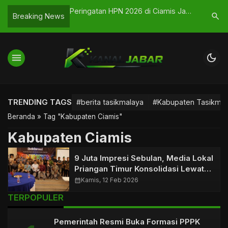
M April 2026
Peringatan HPN 2026 di Ciamis Jadi
Presiden
search
Breaking News
ifikasi Pemerintah
Momentum Pers Peduli Lingkungan
Raya, Te
Ketahana
menu
dark_mode
TRENDING TAGS
#berita tasikmalaya
#Kabupaten Tasikmal
Beranda
»
Tag "Kabupaten Ciamis"
Kabupaten Ciamis
9 Juta Impresi Sebulan, Media Lokal
Priangan Timur Konsolidasi Lewat
SWAKKA
calendar_month
Kamis, 12 Feb 2026
TERPOPULER
Pemerintah Resmi Buka Formasi PPPK